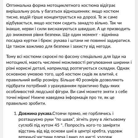
Оптимальна форма мотоциклетного костюма відіграє
вирішальну роль у багатьох відношеннях: якщо костюм
тисне, водій гірше концентрується на дорозі. Те ж саме
відбувається, якщо костюм сидить занадто вільно. Так чи
інакше, нерви і сили виснажуються швидше. А це призводить
до зниження рівня безпеки. Ще один момент - відмінна
посадка куртки і брюк: рукава і штани не повинні задиратися.
Це також важливо для безпеки і захисту від негоди.
Тому всі костюми скроєні по фасону спеціально для їзди на
мотоциклі, мають численні можливості регулювання ширини і
різні корисні деталі, наприклад розтягуються складки. Однак
основною умовою того, щоб костюм сидів як влитий, є
правильний вибір розміру. Більше 40 розмірів дозволяють
підібрати потрібний з урахуванням практично будь-яких
особливостей людської фігури. Ви самі можете зняти з себе
точні мірки! Нижче наведена інформація про те, як це
правильно зробити.
Довжина рукава.
Стоячи прямо, не горблячись і
розташуємо руки "по швах", зігніть руку в ліктьовому
суглобі під кутом 45 °. Попросіть кого-то заміряти
відстань від від основи шиї в центрі хребта, уздовж
верхньої частини плеча і вниз до кисті, уздовж