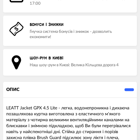
17:00
БОНУСИ І ЗНИЖКИ
Гнучка система бонусів і знижок - дозволить
економити!
ШОУ-РУМ В КИЄВІ
Наш шоу-рум в Києві: Велика Кільцева дорога 4
ОПИС
LEATT Jacket GPX 4.5 Lite - легка, водонепроникна і дихаюча
позашляхова куртка виготовлена з еластичного м'якого
матеріалу з чотирма великими вентиляційними каналами на
блискавки і знімною підкладкою, щоб Ви були перегрівалися
навіть у найспекотніші дні. Стійка до стирання і порізів
захисна плівка Brush Guard підсилює зону ліктя і плеча,