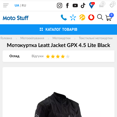
0
0
UA
|
RU
0
КАТАЛОГ ТОВАРІВ
Головна
Мотоекіпування
Мотокуртки
Текстильні мотокуртки
Мотокуртка Leatt Jacket GPX 4.5 Lite Black
Огляд
Вiдгуки
Зображення
товарів