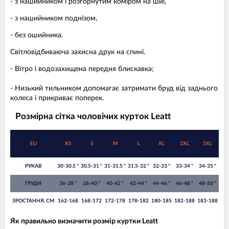
- з нашийником і розгорнутим коміром на шиї,
- з нашийником поднізом,
- без ошийника.
Світловідбиваюча захисна друк на спині.
- Вітро і водозахищена передня блискавка;
- Низький тильником допомагає затримати бруд від заднього
колеса і прикриває поперек.
Розмірна сітка чоловічих курток Leatt
EU
XS
S
M
L
XL
2XL
3XL
РУКАВ
30-30.5 "
30.5-31 "
31-31.5 "
31.5-32 "
32-33 "
33-34 "
34-35 "
ГРУДИ
36-38 "
38-40 "
40-42 "
42-44 "
44-46 "
46-48 "
48-50 "
ЗРОСТАННЯ, СМ
162-168
168-172
172-178
178-182
180-185
182-188
183-188
Як правильно визначити розмір куртки Leatt