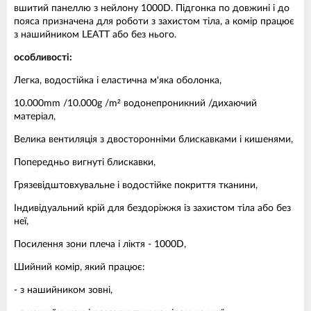
вшитий панеллю з нейлону 1000D. Підгонка по довжині і до
пояса призначена для роботи з захистом тіла, а комір працює
з нашийником LEATT або без нього.
особливості:
Легка, водостійка і еластична м'яка оболонка,
10.000mm /10.000g /m² водонепроникний /дихаючий
матеріал,
Велика вентиляція з двосторонніми блискавками і кишенями,
Попередньо вигнуті блискавки,
Грязевідштовхувальне і водостійке покриття тканини,
Індивідуальний крій для бездоріжжя із захистом тіла або без
неї,
Посилення зони плеча і ліктя - 1000D,
Шийний комір, який працює:
- з нашийником зовні,