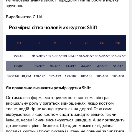
Регульована змінна захист передпліч і ліктів робить куртку
зручною.
Виробництво США.
Розмірна сітка чоловічих курток Shift
EU
S
M
L
XL
2XL
3XL
РУКАВ
31.5-32.5 "
32.5-33.5 "
33.5-34.5 "
34.5-35.5 "
35.5-36.5 "
36.5-37.5 "
ГРУДИ
35-37 "
38-40 "
41-43 "
44-46 "
47-50 "
51-54 "
ЗРОСТАННЯ, СМ
170-176
176-179
179-182
182-185
185-188
185-188
Як правильно визначити розмір куртки Shift
Оптимальна форма мотоциклетного костюма відіграє
вирішальну роль у багатьох відношеннях: якщо костюм
тисне, водій гірше концентрується на дорозі. Те ж саме
відбувається, якщо костюм сидить занадто вільно. Так чи
інакше, нерви і сили виснажуються швидше. А це призводить
до зниження рівня безпеки. Ще один момент - відмінна
посадка куртки і брюк: рукава і штани не повинні задиратися.