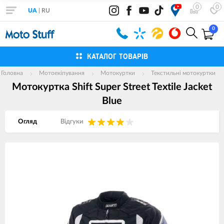
0
0
UA
|
RU
0
КАТАЛОГ ТОВАРІВ
Головна
Мотоекіпування
Мотокуртки
Текстильні мотокуртки
Мотокуртка Shift Super Street Textile Jacket
Blue
Огляд
Вiдгуки
Зображення
товарів