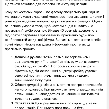
Це також важливо для безпеки і захисту від негоди.
Тому всі костюми скроєні по фасону спеціально для їзди на
мотоциклі, мають численні можливості регулювання ширини і
різні корисні деталі, наприклад розтягуються складки. Однак
основною умовою того, щоб костюм сидів як влитий, є
правильний вибір розміру. Більше 40 розмірів дозволяють
підібрати потрібний з урахуванням практично будь-яких
особливостей людської фігури. Ви самі можете зняти з себе
точні мірки! Нижче наведена інформація про те, як це
правильно зробити.
Довжина рукава.
Стоячи прямо, не горблячись і
розташуємо руки "по швах", зігніть руку в ліктьовому
суглобі під кутом 45 °. Попросіть кого-то заміряти
відстань від від основи шиї в центрі хребта, уздовж
верхньої частини плеча і вниз до кисті, уздовж
зовнішнього боку руки.
Обхват грудей.
Ця мірка знімається поверх сорочки або
легкого пуловера. При цьому сантиметр заводиться під
пахви і щільно накладається на найбільш виступаючі
точки на грудях і лопатках.
Обхват талії.
Ця мірка знімається по сорочці, а не по
поясу штанів. При цьому поза повинна бути