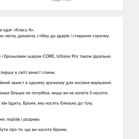
а одяг «Класу A».
 легку, дихаючу, стійку до ударів і стирання сорочку.
им і броньовим шаром CORE. Urbane Pro також ідеально
ершу в світі захист спини.
ійний захист в одному зручному для носіння вирішенні.
нка більше не потрібна, якщо ви не хочете її носити.
н їздить. Броня, яку носять близько до тіла,
, порізів і розриву.
бути про те, що ви носите броню.