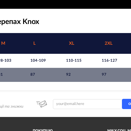
ерепах Knox
M
L
XL
2XL
98-103
104-109
110-115
116-127
81
87
92
97
О
ції та знижки
ПОКУПЦЮ
МИ У СОЦ. 