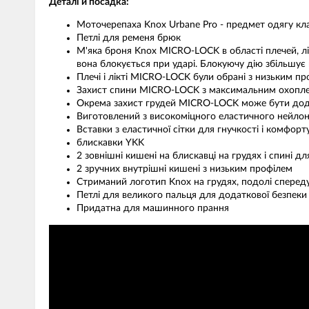
Деталі й посадка:
Моточерепаха Knox Urbane Pro - предмет одягу кл
Петлі для ременя брюк
М'яка броня Knox MICRO-LOCK в області плечей, лі
вона блокується при ударі. Блокуючу дію збільшує 
Плечі і лікті MICRO-LOCK були обрані з низьким пр
Захист спини MICRO-LOCK з максимальним охоплен
Окрема захист грудей MICRO-LOCK може бути додан
Виготовлений з високоміцного еластичного нейлону і
Вставки з еластичної сітки для гнучкості і комфорт
блискавки YKK
2 зовнішні кишені на блискавці на грудях і спині дл
2 зручних внутрішні кишені з низьким профілем
Стриманий логотип Knox на грудях, подолі спереду
Петлі для великого пальця для додаткової безпеки
Придатна для машинного прання