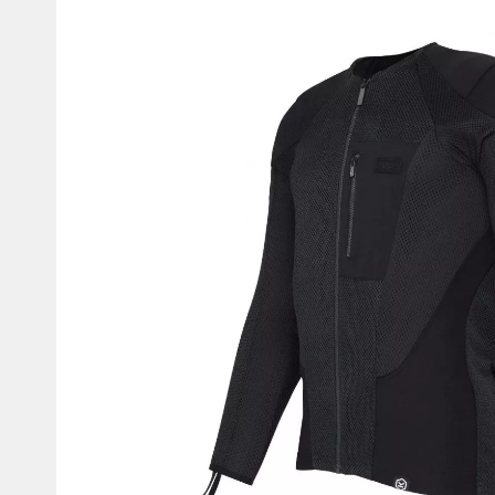
Мотокостюми
Моточохли
Мотодощовики та бахіли
Протиугінні сис
Мотозахист
Мотодзеркала
Термобілизна, балаклави,
Моторучки (гріп
шкарпетки
Грузики керма
Мотоекіпування ендуро
Мото сумки Wol
Функціональний одяг
ендуро
Тубус для інстр
Захист рук
Авто GPS навігатори
Диктофони та р
Відеореєстратори
Акустика
LED лампи головного світла
Навушники