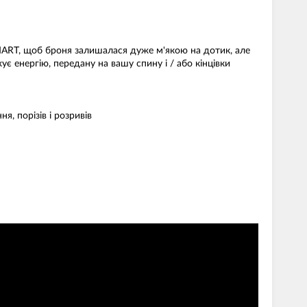
SMART, щоб броня залишалася дуже м'якою на дотик, але
є енергію, передану на вашу спину і / або кінцівки
я, порізів і розривів