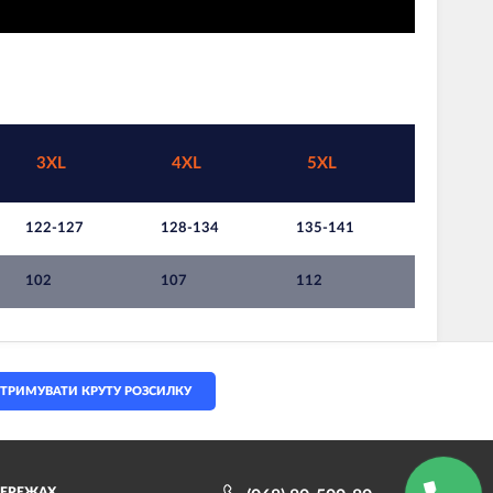
3XL
4XL
5XL
122-127
128-134
135-141
102
107
112
ТРИМУВАТИ КРУТУ РОЗСИЛКУ
МЕРЕЖАХ