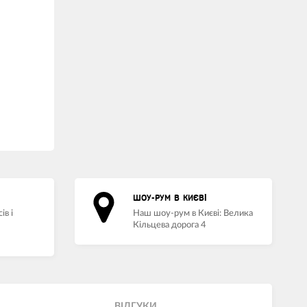
ШОУ-РУМ В КИЄВІ
ів і
Наш шоу-рум в Києві: Велика
Кільцева дорога 4
ВIДГУКИ