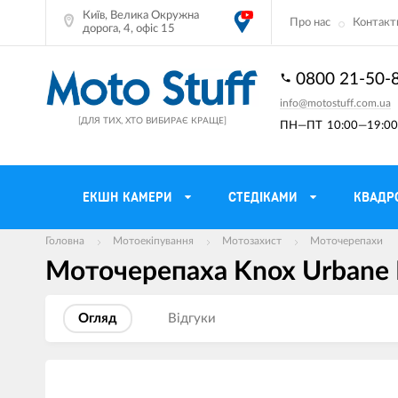
Київ, Велика Окружна
Про нас
Контакт
дорога, 4, офіс 15
0800 21-50-
info@motostuff.com.ua
[ДЛЯ ТИХ, ХТО ВИБИРАЄ КРАЩЕ]
ПН—ПТ
10:00—19:00 
ЕКШН КАМЕРИ
CТЕДІКАМИ
КВАДР
Головна
Мотоекіпування
Мотозахист
Моточерепахи
Моточерепаха Knox Urbane 
Мотошоломи
Тримачі смартф
Мото рукавички
Моторюкзаки та
Огляд
Вiдгуки
Мотокуртки
Мото GPS навіг
Мотоштани
Кофри мотоцикл
Зображення
товарів
Мотоботи
Сітки багажні