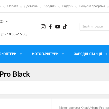
и
Оплата
Доставка
Кредити
Відгуки
Бонусна програма
80
(СБ: 10:00—15:00)
ОКОПТЕРИ
МОТОГАРНІТУРИ
ЗАРЯДНІ СТАНЦІЇ
Pro Black
ону
Моторні масла для мотоцикла
Тактичні 
Радіостанції Mo
 сумки
Трансмісійні масла
Прилади н
атори
Рідина для гальм
Проектор
етні
Мастило і чистка ланцюга
Веб-каме
Моточерепаха Knox Urbane Pro но
Вилкові масла