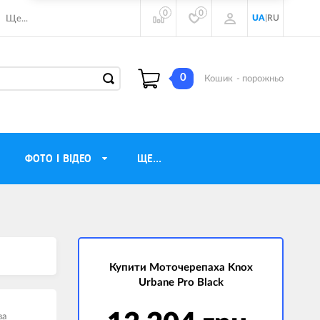
0
0
UA
|
RU
Ще...
0
Кошик
- порожньо
ФОТО І ВІДЕО
ЩЕ...
навушники
Газові обігрівачі
torola
Інверторні генератори
ічного бачення
Купити Моточерепаха Knox
Трехфазные генераторы
Urbane Pro Black
и
Джерела безперебійного живлення
ры
ва