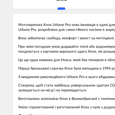
Моточерепаха Knox Urbane Pro нова інновація в одязі для 
Urbane Pro, розроблена для самостійного носіння в жарку 
Вона забезпечує свободу, комфорт і захист на мотоциклі, 
При зміні погодних умов додавайте теплі або водонепрон
поєднується з куртками верхнього одягу Knox, які розш
Це ще одна новинка для Нокса, який був піонером в обла
Перша броньовані сорочка Knox була випущена в 1994 році
З введенням революційного Urbane Pro в нього вбудована 
Створена, щоб стати найбільш універсальною одягом CORE 
залишається на місці і не переміщається.
Виготовлено компанією Knox в Великобританії з технічних 
Уміло спроектований і виготовлений Knox з нуля з додан