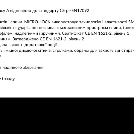
асу A відповідно до стандарту CE pr-EN17092
ктів і спини. MICRO-LOCK використовує технологію і властивості 
кількість ударів, що поглинаються захисним пристроєм спини, і знижу
офілем, надлегкими і зручними. Сертифікат CE EN 1621-2, рівень 1
ням. Затверджено CE EN 1621-2, рівень 2
а в якості додаткової опції
 міцної дихаючої сітки зі стрілками, обраної для захисту від стиранн
у
я надійного зберігання
 і ззаду