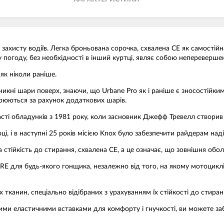
захисту водіїв. Легка броньована сорочка, схвалена CE як самостійн
погоду, без необхідності в інший куртці, являє собою неперевершено
як ніколи раніше.
икні шари поверх, знаючи, що Urbane Pro як і раніше є зносостійк
ирюються за рахунок додаткових шарів.
сті обладунків з 1981 року, коли засновник Джефф Тревелл створив п
, і в наступні 25 років місією Knox було забезпечити райдерам над
стійкість до стирання, схвалена CE, а це означає, що зовнішня оболо
для будь-якого гонщика, незалежно від того, на якому мотоциклі ві
тканин, спеціально відібраних з урахуванням їх стійкості до стирання
ими еластичними вставками для комфорту і гнучкості, ви можете за