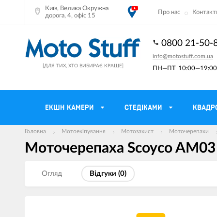
Київ, Велика Окружна
Про нас
Контакт
дорога, 4, офіс 15
0800 21-50-
info@motostuff.com.ua
[ДЛЯ ТИХ, ХТО ВИБИРАЄ КРАЩЕ]
ПН—ПТ
10:00—19:00 
ЕКШН КАМЕРИ
CТЕДІКАМИ
КВАДР
Головна
Мотоекіпування
Мотозахист
Моточерепахи
Моточерепаха Scoyco AM03 
Мотошоломи
Тримачі смартф
Мото рукавички
Моторюкзаки та
Огляд
Вiдгуки (
0
)
Мотокуртки
Мото GPS навіг
Мотоштани
Кофри мотоцикл
Мотоботи
Сітки багажні