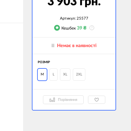
3 903 грн.
джети
а сумки
Артикул:
25577
39
₴
Кешбек
?
ранспорт
дім
Немає в наявності
техніка
 (Зовнішні
РОЗМІР
ри)
і GPS-навігатори
M
L
XL
2XL
вані моделі
Порівняння