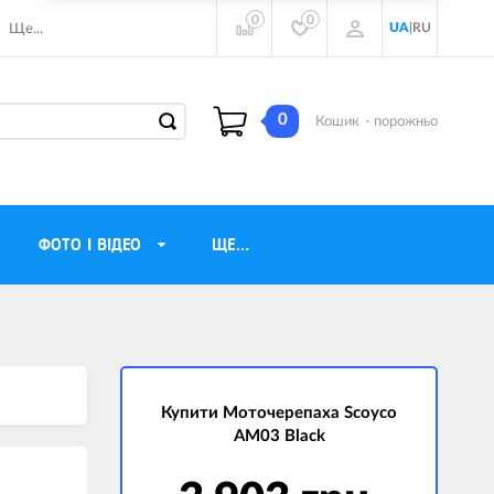
0
0
UA
|
RU
Ще...
0
Кошик
- порожньо
ФОТО І ВІДЕО
ЩЕ...
навушники
Газові обігрівачі
torola
Інверторні генератори
ічного бачення
Купити Моточерепаха Scoyco
Трехфазные генераторы
AM03 Black
и
Джерела безперебійного живлення
ры