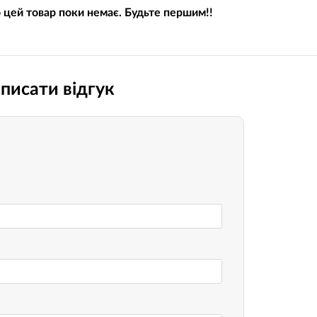
о цей товар поки немає. Будьте першим!!
Носимі га
Пропитки повітряного фільтра
Рюкзаки т
теми мото
Охолоджуюча рідина
Електрот
Мотохімія
писати відгук
Розумний 
си)
Побутова 
PowerBank
fman для
акумулято
Туристичн
ументів
Радіокеро
екордери