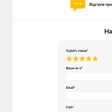
Відгуків пр
Мотокостюми
Моточохли
Мотодощовики та бахіли
Протиугінні сис
Мотозахист
Мотодзеркала
На
Термобілизна, балаклави,
Моторучки (гріп
шкарпетки
Грузики керма
Мотоекіпування ендуро
Оцініть товар
*
Мото сумки Wol
Функціональний одяг
ендуро
Тубус для інстр
Ваше ім`я
*
Захист рук
Email
*
Авто GPS навігатори
Диктофони та р
Відеореєстратори
Акустика
Сайт
LED лампи головного світла
Навушники