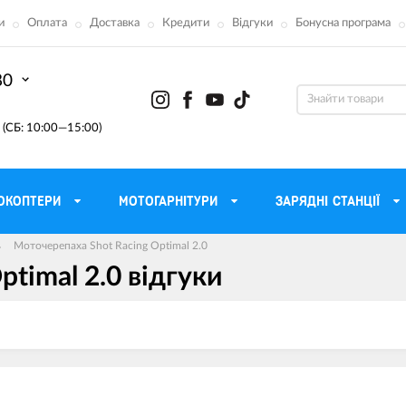
и
Оплата
Доставка
Кредити
Відгуки
Бонусна програма
80
(СБ: 10:00—15:00)
ОКОПТЕРИ
МОТОГАРНІТУРИ
ЗАРЯДНІ СТАНЦІЇ
Моточерепаха Shot Racing Optimal 2.0
timal 2.0 вiдгуки
ону
Моторні масла для мотоцикла
Тактичні 
Радіостанції Mo
 сумки
Трансмісійні масла
Прилади н
атори
Рідина для гальм
Проектор
етні
Мастило і чистка ланцюга
Веб-каме
Вилкові масла