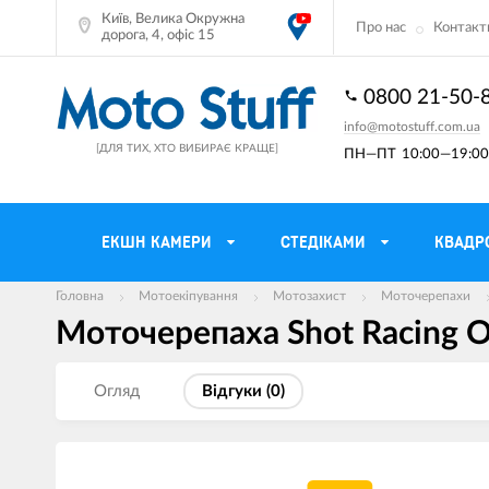
Київ, Велика Окружна
Про нас
Контакт
дорога, 4, офіс 15
0800 21-50-
info@motostuff.com.ua
[ДЛЯ ТИХ, ХТО ВИБИРАЄ КРАЩЕ]
ПН—ПТ
10:00—19:00 
ЕКШН КАМЕРИ
CТЕДІКАМИ
КВАДР
Головна
Мотоекіпування
Мотозахист
Моточерепахи
Моточерепаха Shot Racing Op
Мотошоломи
Тримачі смартф
Мото рукавички
Моторюкзаки та
Огляд
Вiдгуки (
0
)
Мотокуртки
Мото GPS навіг
Мотоштани
Кофри мотоцикл
Мотоботи
Сітки багажні