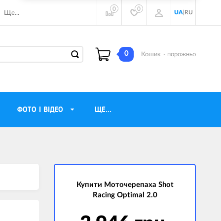
0
0
UA
|
RU
Ще...
0
Кошик
- порожньо
ФОТО І ВІДЕО
ЩЕ...
навушники
Газові обігрівачі
torola
Інверторні генератори
ічного бачення
Купити Моточерепаха Shot
Трехфазные генераторы
Racing Optimal 2.0
и
Джерела безперебійного живлення
ры