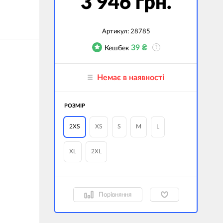
3 946 грн.
джети
а сумки
Артикул:
28785
39
₴
Кешбек
?
ранспорт
дім
Немає в наявності
техніка
 (Зовнішні
РОЗМІР
ри)
і GPS-навігатори
2XS
XS
S
M
L
вані моделі
XL
2XL
Порівняння