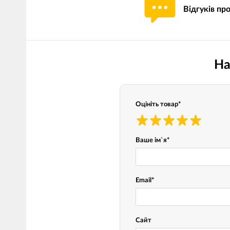
Відгуків пр
Мотокостюми
Моточохли
Мотодощовики та бахіли
Протиугінні сис
Мотозахист
Мотодзеркала
На
Термобілизна, балаклави,
Моторучки (гріп
шкарпетки
Грузики керма
Мотоекіпування ендуро
Оцініть товар
*
Мото сумки Wol
Функціональний одяг
ендуро
Тубус для інстр
Ваше ім`я
*
Захист рук
Email
*
Авто GPS навігатори
Диктофони та р
Відеореєстратори
Акустика
Сайт
LED лампи головного світла
Навушники