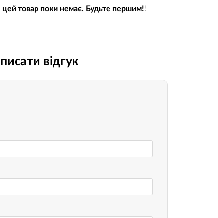
о цей товар поки немає. Будьте першим!!
Носимі га
Пропитки повітряного фільтра
Рюкзаки т
теми мото
Охолоджуюча рідина
Електрот
Мотохімія
писати відгук
Розумний 
си)
Побутова 
PowerBank
fman для
акумулято
Туристичн
ументів
Радіокеро
екордери