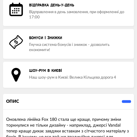
ВІДПРАВКА ДЕНЬ-У-ДЕНЬ
Відправлення в день замовлення, при оформленні до
17:00
БОНУСИ І ЗНИЖКИ
Гнучка система бонусів і знижок - дозволить
економити!
ШОУ-РУМ В КИЄВІ
Наш шоу-рум в Києві: Велика Кільцева дорога 4
ОПИС
Оновлена лінійка Fox 180 стала ще краще, причому зміни
торкнулися не тільки дизайну - наприклад, джерсі Vandal
тепер краще дихає завдяки вставкам з сітчастого матеріалу з