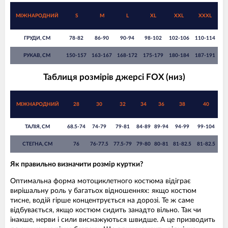
МІЖНАРОДНИЙ
S
M
L
XL
XXL
XXXL
ГРУДИ, СМ
78-82
86-90
90-94
98-102
102-106
110-114
РУКАВ, СМ
150-157
163-167
168-172
175-179
180-184
187-191
Таблиця розмірів джерсі FOX (низ)
МІЖНАРОДНИЙ
28
30
32
34
36
38
40
ТАЛІЯ, СМ
68.5-74
74-79
79-81
84-89
89-94
94-99
99-104
СТЕГНА, СМ
76
76-77.5
77.5-79
79-80
80-81
81-82.5
81-82.5
Як правильно визначити розмір куртки?
Оптимальна форма мотоциклетного костюма відіграє
вирішальну роль у багатьох відношеннях: якщо костюм
тисне, водій гірше концентрується на дорозі. Те ж саме
відбувається, якщо костюм сидить занадто вільно. Так чи
інакше, нерви і сили виснажуються швидше. А це призводить