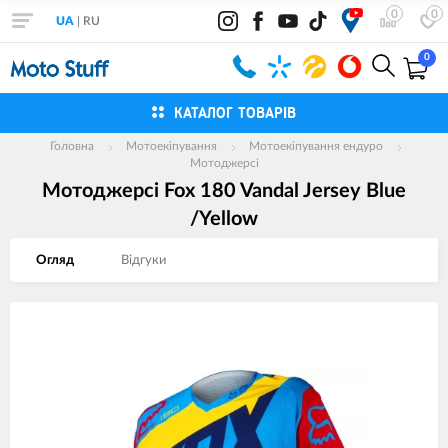
0
0
UA
|
RU
0
КАТАЛОГ ТОВАРІВ
Головна
Мотоекіпування
Мотоекіпування ендуро
Мотоджерсі
Мотоджерсі Fox 180 Vandal Jersey Blue
/Yellow
Огляд
Вiдгуки
Зображення
товарів