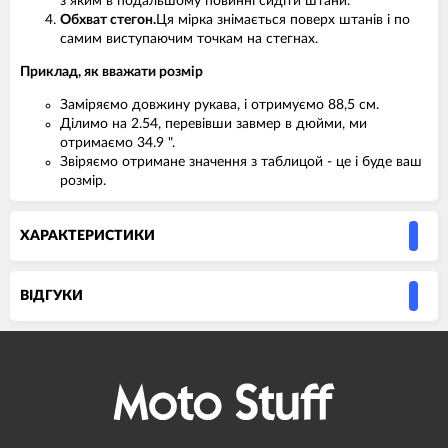
з яким в подальшому повинні сидіти штани.
Обхват стегон.
Ця мірка знімається поверх штанів і по
самим виступаючим точкам на стегнах.
Приклад, як вважати розмір
Заміряємо довжину рукава, і отримуємо 88,5 см.
Ділимо на 2.54, перевівши завмер в дюйми, ми
отримаємо 34.9 ".
Звіряємо отримане значення з таблицой - це і буде ваш
розмір.
ХАРАКТЕРИСТИКИ
ВIДГУКИ