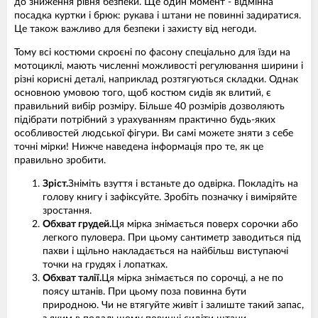
до зниження рівня безпеки. Ще один момент - відмінна
посадка куртки і брюк: рукава і штани не повинні задиратися.
Це також важливо для безпеки і захисту від негоди.
Тому всі костюми скроєні по фасону спеціально для їзди на
мотоциклі, мають численні можливості регулювання ширини і
різні корисні деталі, наприклад розтягуються складки. Однак
основною умовою того, щоб костюм сидів як влитий, є
правильний вибір розміру. Більше 40 розмірів дозволяють
підібрати потрібний з урахуванням практично будь-яких
особливостей людської фігури. Ви самі можете зняти з себе
точні мірки! Нижче наведена інформація про те, як це
правильно зробити.
Зріст.
Зніміть взуття і встаньте до одвірка. Покладіть на
голову книгу і зафіксуйте. Зробіть позначку і виміряйте
зростання.
Обхват грудей.
Ця мірка знімається поверх сорочки або
легкого пуловера. При цьому сантиметр заводиться під
пахви і щільно накладається на найбільш виступаючі
точки на грудях і лопатках.
Обхват талії.
Ця мірка знімається по сорочці, а не по
поясу штанів. При цьому поза повинна бути
природною. Чи не втягуйте живіт і залиште такий запас,