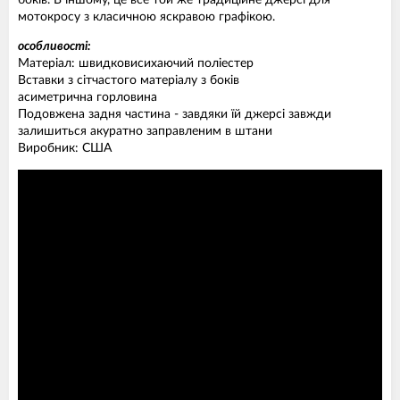
боків. В іншому, це все той же традиційне джерсі для
мотокросу з класичною яскравою графікою.
особливості:
Матеріал: швидковисихаючий поліестер
Вставки з сітчастого матеріалу з боків
асиметрична горловина
Подовжена задня частина - завдяки їй джерсі завжди
залишиться акуратно заправленим в штани
Виробник: США