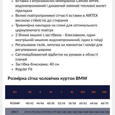
Вставка з вітрозахисної мембраною Climate BMW,
водонепроникний і дихаючий знімний теплової жилет
підкладка
Великі повітропроникні сітчасті вставки в AIRTEX
високою стійкістю до стирання
Тривимірна накладка на спині для оптимального
циркулюючого повітря
2 бічних кишені з застібкою - блискавкою, один
внутрішній кишеню водонепроникний, один в гнізді
Регульована талія, липучка на манжетах і комірі для
регулювання ширини
Світловідбиваючий відбиток на рукавах в області
плечей
Застібка-блискавка: 40 см
Regular Fit
Розмірна сітка чоловічих курток BMW
EU
XS
S
M
L
XL
2XL
3XL
4XL
РОЗМІР
40/42
44/46
48/50
52/54
56/58
60/62
64/66
68/70
ЗРІСТ
174/175
176/177
178/179
180/181
182/183
184/184
184/184
184/184