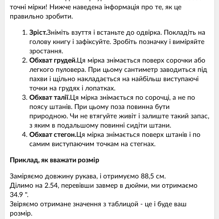
точні мірки! Нижче наведена інформація про те, як це
правильно зробити.
Зріст.
Зніміть взуття і встаньте до одвірка. Покладіть на
голову книгу і зафіксуйте. Зробіть позначку і виміряйте
зростання.
Обхват грудей.
Ця мірка знімається поверх сорочки або
легкого пуловера. При цьому сантиметр заводиться під
пахви і щільно накладається на найбільш виступаючі
точки на грудях і лопатках.
Обхват талії.
Ця мірка знімається по сорочці, а не по
поясу штанів. При цьому поза повинна бути
природною. Чи не втягуйте живіт і залиште такий запас,
з яким в подальшому повинні сидіти штани.
Обхват стегон.
Ця мірка знімається поверх штанів і по
самим виступаючим точкам на стегнах.
Приклад, як вважати розмір
Заміряємо довжину рукава, і отримуємо 88,5 см.
Ділимо на 2.54, перевівши завмер в дюйми, ми отримаємо
34.9 ".
Звіряємо отримане значення з таблицой - це і буде ваш
розмір.