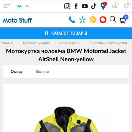
0
0
UA
|
RU
0
КАТАЛОГ ТОВАРІВ
Головна
Мотоекіпування
Мотокуртки
Текстильні мотокуртки
Мотокуртка чоловіча BMW Motorrad Jacket
AirShell Neon-yellow
Огляд
Вiдгуки
Зображення
товарів