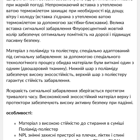
при жаркій погоді. Непромокаючий вставка з утепленою
ватою терможілетом захищає при необхідності від дощу,
вітру і холоду (вставка з'єднана з утепленою ватою
терможілетом за допомогою застібки-блискавки). Велика
вставка сигнальної забарвлення Флуоресцентний жовтий
колір забезпечує оптимальну помітність на дорозі і підвищує
пасивну безпеку.
Матеріал з поліаміду та поліестеру, спеціально адаптований
під сигнальну забарвлення: за допомогою спеціального
технологічного процесу обидва матеріали були виткані один з
одним (двошаровий тканину). Нижній шар з поліаміду
забезпечує високу зносостійкість, верхній шар з поліестеру
гарантує стійкість забарвлення.
Яскравість сигнальної забарвлення зберігається протягом
тривалого часу. Високоякісний зносостійкий матеріал верху і
протектори забезпечують високу активну безпеку при падінні.
особливості:
Матеріал з високою стійкістю до стирання в суміші
Поліамід-поліестер
NPL знімні захисні пристрої на плечах, ліктях і спині