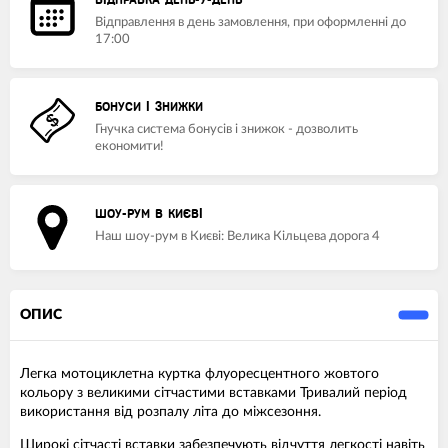
ВІДПРАВКА ДЕНЬ-У-ДЕНЬ
Відправлення в день замовлення, при оформленні до
17:00
БОНУСИ І ЗНИЖКИ
Гнучка система бонусів і знижок - дозволить
економити!
ШОУ-РУМ В КИЄВІ
Наш шоу-рум в Києві: Велика Кільцева дорога 4
ОПИС
Легка мотоциклетна куртка флуоресцентного жовтого
кольору з великими сітчастими вставками Тривалий період
використання від розпалу літа до міжсезоння.
Широкі сітчасті вставки забезпечують відчуття легкості навіть