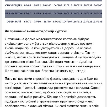
ОБ'ЄМ ГРУДЕЙ
80/84
88/92
96/100
104/108
112/116
120/124
128/132
136/140
ОБ'ЄМ СТЕГОН
87/90
93/96
98/101
104/107
110/113
116/119
124/129
134/139
ОБ'ЄМ ТАЛІЇ
65/70
75/80
85/90
95/100
104/109
116/118
123/128
133/138
Як правильно визначити розмір куртки?
Оптимальна форма мотоциклетного костюма відіграє
вирішальну роль у багатьох відношеннях: якщо костюм
тисне, водій гірше концентрується на дорозі. Те ж саме
відбувається, якщо костюм сидить занадто вільно. Так чи
інакше, нерви і сили виснажуються швидше. А це призводить
до зниження рівня безпеки. Ще один момент - відмінна
посадка куртки і брюк: рукава і штани не повинні задиратися.
Це також важливо для безпеки і захисту від негоди.
Тому всі костюми скроєні по фасону спеціально для їзди на
мотоциклі, мають численні можливості регулювання ширини і
різні корисні деталі, наприклад розтягуються складки. Однак
основною умовою того, щоб костюм сидів як влитий, є
правильний вибір розміру. Більше 40 розмірів дозволяють
підібрати потрібний з урахуванням практично будь-яких
особливостей людської фігури. Ви самі можете зняти з себе