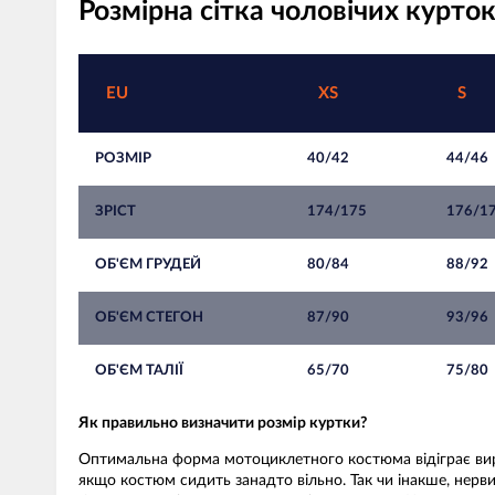
Розмірна сітка чоловічих курт
EU
XS
S
РОЗМІР
40/42
44/46
ЗРІСТ
174/175
176/1
ОБ'ЄМ ГРУДЕЙ
80/84
88/92
ОБ'ЄМ СТЕГОН
87/90
93/96
ОБ'ЄМ ТАЛІЇ
65/70
75/80
Як правильно визначити розмір куртки?
Оптимальна форма мотоциклетного костюма відіграє вирі
якщо костюм сидить занадто вільно. Так чи інакше, нерв