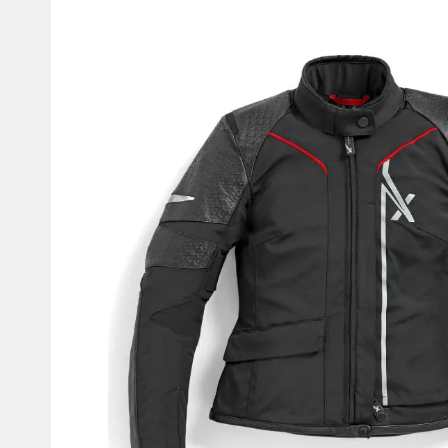
Мотокостюми
Моточохли
Мотодощовики та бахіли
Протиугінні сис
Мотозахист
Мотодзеркала
Термобілизна, балаклави,
Моторучки (гріп
шкарпетки
Грузики керма
Мотоекіпування ендуро
Мото сумки Wol
Функціональний одяг
ендуро
Тубус для інстр
Захист рук
Авто GPS навігатори
Диктофони та р
Відеореєстратори
Акустика
LED лампи головного світла
Навушники