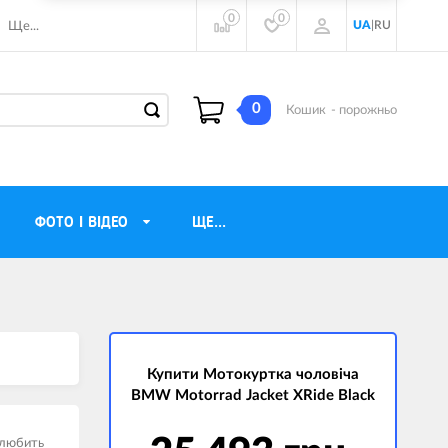
0
0
UA
|
RU
Ще...
0
Кошик
- порожньо
ФОТО І ВІДЕО
ЩЕ...
навушники
Газові обігрівачі
torola
Інверторні генератори
ічного бачення
Купити Мотокуртка чоловіча
Трехфазные генераторы
BMW Motorrad Jacket XRide Black
и
Джерела безперебійного живлення
ры
о любить