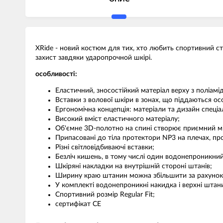
XRide - новий костюм для тих, хто любить спортивний ст
захист завдяки ударопрочной шкірі.
особливості:
Еластичний, зносостійкий матеріал верху з поліамід
Вставки з волової шкіри в зонах, що піддаються о
Ергономічна концепція: матеріали та дизайн спеціал
Високий вміст еластичного матеріалу;
Об'ємне 3D-полотно на спині створює приємний мі
Припасовані до тіла протектори NP3 на плечах, прот
Різні світловідбиваючі вставки;
Безліч кишень, в тому числі один водонепроникний
Шкіряні накладки на внутрішній стороні штанів;
Ширину краю штанин можна збільшити за рахунок 
У комплекті водонепроникні накидка і верхні штан
Спортивний розмір Regular Fit;
сертифікат CE