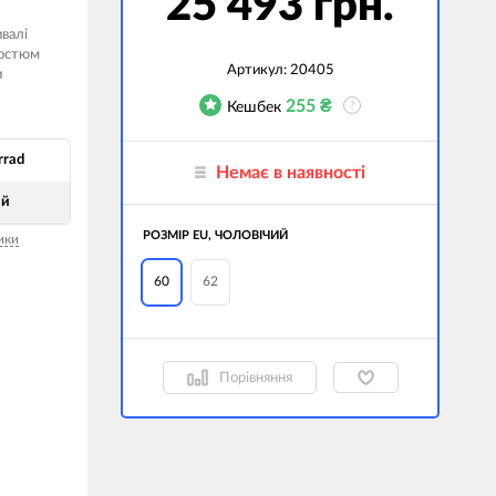
25 493 грн.
джети
ивалі
костюм
а сумки
Артикул:
20405
и
255
₴
Кешбек
?
ранспорт
дім
rad
Немає в наявності
техніка
ий
 (Зовнішні
РОЗМІР EU, ЧОЛОВІЧИЙ
ики
ри)
і GPS-навігатори
60
62
вані моделі
Порівняння