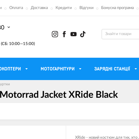
и
Оплата
Доставка
Кредити
Відгуки
Бонусна програма
80
(СБ: 10:00—15:00)
ОКОПТЕРИ
МОТОГАРНІТУРИ
ЗАРЯДНІ СТАНЦІЇ
куртки
torrad Jacket XRide Black
ону
Моторні масла для мотоцикла
Тактичні 
Радіостанції Mo
 сумки
Трансмісійні масла
Прилади н
атори
Рідина для гальм
Проектор
етні
Мастило і чистка ланцюга
Веб-каме
XRide - новий костюм для тих, хт
Вилкові масла