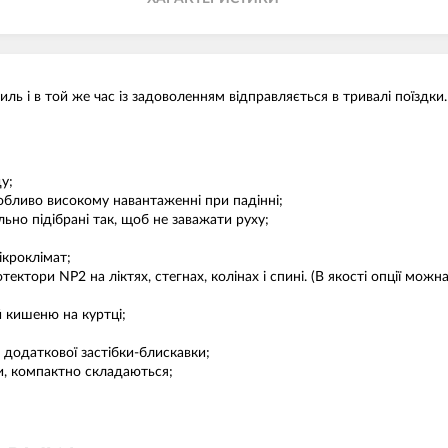
иль і в той же час із задоволенням відправляється в тривалі поїздк
у;
собливо високому навантаженні при падінні;
ьно підібрані так, щоб не заважати руху;
кроклімат;
ектори NP2 на ліктях, стегнах, колінах і спині. (В якості опції мож
 кишеню на куртці;
додаткової застібки-блискавки;
и, компактно складаються;