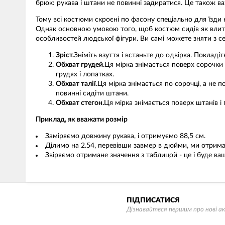
брюк: рукава і штани не повинні задиратися. Це також ва
Тому всі костюми скроєні по фасону спеціально для їзди
Однак основною умовою того, щоб костюм сидів як влитий
особливостей людської фігури. Ви самі можете зняти з се
Зріст.
Зніміть взуття і встаньте до одвірка. Покладіт
Обхват грудей.
Ця мірка знімається поверх сорочки
грудях і лопатках.
Обхват талії.
Ця мірка знімається по сорочці, а не 
повинні сидіти штани.
Обхват стегон.
Ця мірка знімається поверх штанів і
Приклад, як вважати розмір
Заміряємо довжину рукава, і отримуємо 88,5 см.
Ділимо на 2.54, перевівши завмер в дюйми, ми отримає
Звіряємо отримане значення з таблицой - це і буде ваш
ПІДПИСАТИСЯ
Дізнавайтеся першим про нові ак