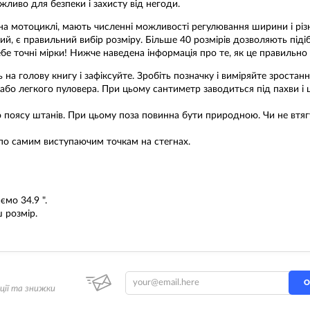
жливо для безпеки і захисту від негоди.
 на мотоциклі, мають численні можливості регулювання ширини і різн
, є правильний вибір розміру. Більше 40 розмірів дозволяють піді
бе точні мірки! Нижче наведена інформація про те, як це правильно
ь на голову книгу і зафіксуйте. Зробіть позначку і виміряйте зростанн
 або легкого пуловера. При цьому сантиметр заводиться під пахви і
по поясу штанів. При цьому поза повинна бути природною. Чи не втя
 по самим виступаючим точкам на стегнах.
мо 34.9 ".
 розмір.
О
ції та знижки