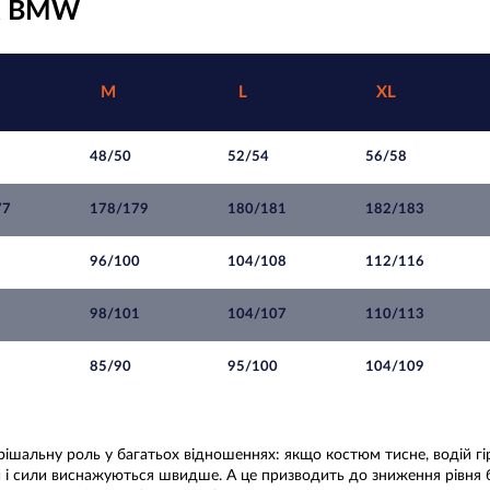
ок BMW
M
L
XL
48/50
52/54
56/58
77
178/179
180/181
182/183
96/100
104/108
112/116
98/101
104/107
110/113
85/90
95/100
104/109
шальну роль у багатьох відношеннях: якщо костюм тисне, водій гірш
и і сили виснажуються швидше. А це призводить до зниження рівня 