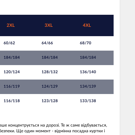
2XL
3XL
4XL
60/62
64/66
68/70
184/184
184/184
184/184
120/124
128/132
136/140
116/119
124/129
134/139
116/118
123/128
133/138
е концентрується на дорозі. Те ж саме відбувається,
безпеки. Ще один момент - відмінна посадка куртки і