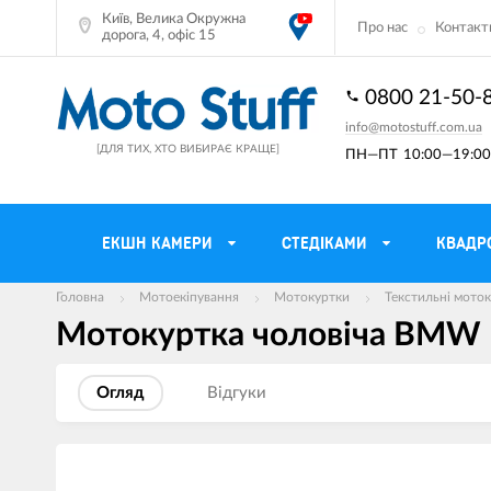
Київ, Велика Окружна
Про нас
Контакт
дорога, 4, офіс 15
0800 21-50-
info@motostuff.com.ua
[ДЛЯ ТИХ, ХТО ВИБИРАЄ КРАЩЕ]
ПН—ПТ
10:00—19:00 
ЕКШН КАМЕРИ
CТЕДІКАМИ
КВАДР
Головна
Мотоекіпування
Мотокуртки
Текстильні мото
Мотокуртка чоловіча BMW Mo
Мотошоломи
Тримачі смартф
Мото рукавички
Моторюкзаки та
Огляд
Вiдгуки
Мотокуртки
Мото GPS навіг
Мотоштани
Кофри мотоцикл
Зображення
товарів
Мотоботи
Сітки багажні