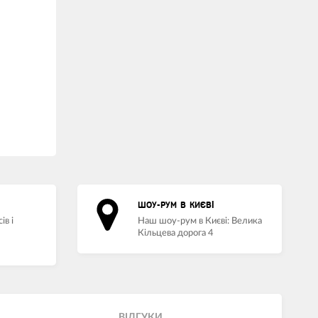
ШОУ-РУМ В КИЄВІ
ів і
Наш шоу-рум в Києві: Велика
Кільцева дорога 4
ВIДГУКИ