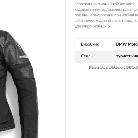
спортивний стиль і в той же час із
Носимі га
задоволенням відправляється в тр
Пропитки повітряного фільтра
поїздки. Комфортний при носінні 
Рюкзаки т
забезпечує чудовий захист завдяк
теми мото
Охолоджуюча рідина
ударопрочной шкірі.
Електрот
Мотохімія
Розумний 
си)
Виробник
BMW Motor
Побутова 
Стиль
туристичн
PowerBank
fman для
подивитися всі характерист
акумулято
Туристичн
ументів
Радіокеро
екордери