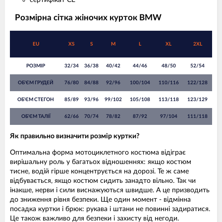
сертифікат CE
Розмірна сітка жіночих курток BMW
EU
XS
S
M
L
XL
2XL
РОЗМІР
32/34
36/38
40/42
44/46
48/50
52/54
ОБ'ЄМ ГРУДЕЙ
76/80
84/88
92/96
100/104
110/116
122/128
ОБ'ЄМ СТЕГОН
85/89
93/96
99/102
105/108
113/118
123/129
ОБ'ЄМ ТАЛІЇ
62/66
70/74
78/82
87/92
97/104
111/118
Як правильно визначити розмір куртки?
Оптимальна форма мотоциклетного костюма відіграє
вирішальну роль у багатьох відношеннях: якщо костюм
тисне, водій гірше концентрується на дорозі. Те ж саме
відбувається, якщо костюм сидить занадто вільно. Так чи
інакше, нерви і сили виснажуються швидше. А це призводить
до зниження рівня безпеки. Ще один момент - відмінна
посадка куртки і брюк: рукава і штани не повинні задиратися.
Це також важливо для безпеки і захисту від негоди.