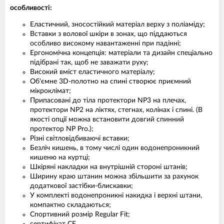
особливості:
Еластичний, зносостійкий матеріал верху з поліаміду;
Вставки з волової шкіри в зонах, що піддаються
особливо високому навантаженні при падінні;
Ергономічна концепція: матеріали та дизайн спеціально
підібрані так, щоб не заважати руху;
Високий вміст еластичного матеріалу;
Об'ємне 3D-полотно на спині створює приємний
мікроклімат;
Припасовані до тіла протектори NP3 на плечах,
протектори NP2 на ліктях, стегнах, колінах і спині. (В
якості опції можна встановити довгий спинний
протектор NP Pro.);
Різні світловідбиваючі вставки;
Безліч кишень, в тому числі один водонепроникний
кишеню на куртці;
Шкіряні накладки на внутрішній стороні штанів;
Ширину краю штанин можна збільшити за рахунок
додаткової застібки-блискавки;
У комплекті водонепроникні накидка і верхні штани,
компактно складаються;
Спортивний розмір Regular Fit;