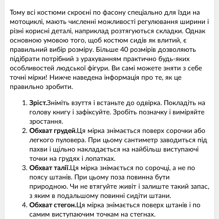
Тому всі костюми скроєні по фасону спеціально для їзди на
мотоциклі, мають численні можливості регулювання ширини і
різні корисні деталі, наприклад розтягуються складки. Однак
основною умовою того, щоб костюм сидів як влитий, є
правильний вибір розміру. Більше 40 розмірів дозволяють
підібрати потрібний з урахуванням практично будь-яких
особливостей людської фігури. Ви самі можете зняти з себе
точні мірки! Нижче наведена інформація про те, як це
правильно зробити.
Зріст.
Зніміть взуття і встаньте до одвірка. Покладіть на
голову книгу і зафіксуйте. Зробіть позначку і виміряйте
зростання.
Обхват грудей.
Ця мірка знімається поверх сорочки або
легкого пуловера. При цьому сантиметр заводиться під
пахви і щільно накладається на найбільш виступаючі
точки на грудях і лопатках.
Обхват талії.
Ця мірка знімається по сорочці, а не по
поясу штанів. При цьому поза повинна бути
природною. Чи не втягуйте живіт і залиште такий запас,
з яким в подальшому повинні сидіти штани.
Обхват стегон.
Ця мірка знімається поверх штанів і по
самим виступаючим точкам на стегнах.