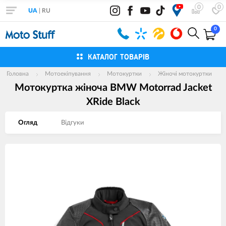
0
0
UA
|
RU
0
КАТАЛОГ ТОВАРІВ
Головна
Мотоекіпування
Мотокуртки
Жіночі мотокуртки
Мотокуртка жіноча BMW Motorrad Jacket
XRide Black
Огляд
Вiдгуки
Зображення
товарів