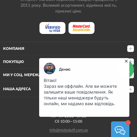
2011 року. Великий асортимент, відмінна якість,
приємні ціни.
КОМПАНІЯ
ПОКУПЦЮ
МИ У СОЦ. МЕРЕЖАХ
НАША АДРЕСА
(068) 80-500-80
Пн—Пт 10:00—19:00
Сб 10:00—15:00
info@motostuff.com.ua