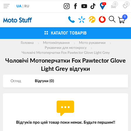
0
0
UA
|
RU
0
КАТАЛОГ ТОВАРІВ
Головна
Мотоекіпування
Мото рукавички
Рукавички для мотокросу
Чоловічі Мотоперчатки Fox Pawtector Glove Light Grey
Чоловічі Мотоперчатки Fox Pawtector Glove
Light Grey вiдгуки
Огляд
Вiдгуки (
0
)
Відгуків про цей товар поки немає. Будьте першим!!