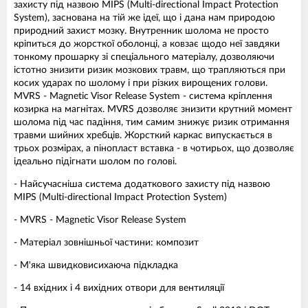
захисту під назвою MIPS (Multi-directional Impact Protection
System), заснована на тій же ідеї, що і дана нам природою
природний захист мозку. Внутренник шолома не просто
кріпиться до жорсткої оболонці, а ковзає щодо неї завдяки
тонкому прошарку зі спеціального матеріалу, дозволяючи
істотно знизити ризик мозкових травм, що трапляються при
косих ударах по шолому і при різких вирощених голови.
MVRS - Magnetic Visor Release System - система кріплення
козирка на магнітах. MVRS дозволяє знизити крутний момент
шолома під час падіння, тим самим знижує ризик отримання
травми шийних хребців. Жорсткий каркас випускається в
трьох розмірах, а пінопласт вставка - в чотирьох, що дозволяє
ідеально підігнати шолом по голові.
- Найсучасніша система додаткового захисту під назвою
MIPS (Multi-directional Impact Protection System)
- MVRS - Magnetic Visor Release System
- Матеріал зовнішньої частини: композит
- М'яка швидковисихаюча підкладка
- 14 вхідних і 4 вихідних отвори для вентиляції