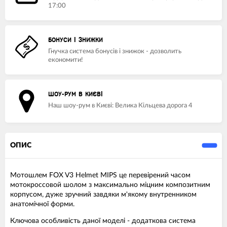
17:00
БОНУСИ І ЗНИЖКИ
Гнучка система бонусів і знижок - дозволить
економити!
ШОУ-РУМ В КИЄВІ
Наш шоу-рум в Києві: Велика Кільцева дорога 4
ОПИС
Мотошлем FOX V3 Helmet MIPS це перевірений часом
мотокроссовой шолом з максимально міцним композитним
корпусом, дуже зручний завдяки м'якому внутренником
анатомічної форми.
Ключова особливість даної моделі - додаткова система