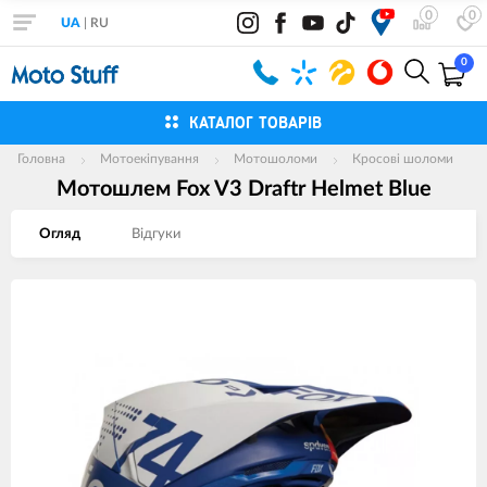
0
0
UA
|
RU
0
КАТАЛОГ ТОВАРІВ
Головна
Мотоекіпування
Мотошоломи
Кросові шоломи
Мотошлем Fox V3 Draftr Helmet Blue
Огляд
Вiдгуки
Зображення
товарів