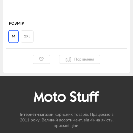
РОЗМІР
M
2XL
Порівняння
Інтернет-магазин корисних товарів. Працюємо з
2011 року. Великий асортимент, відмінна якість,
приємні ціни.