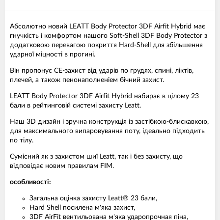
Абсолютно новий LEATT Body Protector 3DF Airfit Hybrid має
гнучкість і комфортом нашого Soft-Shell 3DF Body Protector з
додатковою перевагою покриття Hard-Shell для збільшення
ударної міцності в прогині.
Він пропонує CE-захист від ударів по грудях, спині, ліктів,
плечей, а також пенонаполненіем бічний захист.
LEATT Body Protector 3DF Airfit Hybrid набирає в цілому 23
бали в рейтинговій системі захисту Leatt.
Наш 3D дизайн і зручна конструкція із застібкою-блискавкою,
для максимального випаровування поту, ідеально підходить
по тілу.
Сумісний як з захистом шиї Leatt, так і без захисту, що
відповідає новим правилам FIM.
особливості:
Загальна оцінка захисту Leatt® 23 бали,
Hard Shell посилена м'яка захист,
3DF AirFit вентильована м'яка ударопрочная піна,