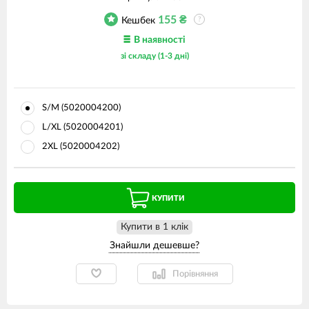
155
₴
Кешбек
?
В наявності
зі складу (1-3 дні)
S/M (5020004200)
L/XL (5020004201)
2XL (5020004202)
КУПИТИ
Купити в 1 клiк
Порівняння