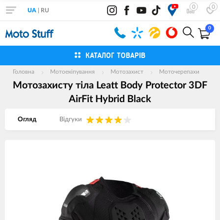
0
0
UA
|
RU
0
КАТАЛОГ ТОВАРІВ
Головна
Мотоекіпування
Мотозахист
Моточерепахи
Мотозахисту тіла Leatt Body Protector 3DF
AirFit Hybrid Black
Огляд
Вiдгуки
Зображення
товарів