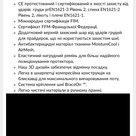
CE протестований і сертифікований в якості захисту від
ударів: груди prEN1621-3 Рівень 2, спина EN1621-2
Рівень 2, лікоть і плече EN1621-1.
Міжнародна сертифікація FIM,
Сертифікат FFM-Французької Федерації,
Додатковий верхній захисний шар від ударів грудей
для прайдеров, що не користуються захистом шиї,
Антибактерицидні матеріал тканини MoistureCool і
AirMesh,
Еластичний нагрудний ремінь для більш надійного
позиціонування протектора,
Наш 3D дизайн забезпечує відмінну посадку,
Легка в шкарпетці компресійна конструкція на
блискавці для максимального випаровування поту,
Система кріплення шиї BraceOn ™,
Легко чистячі матеріали в ручному пранні.