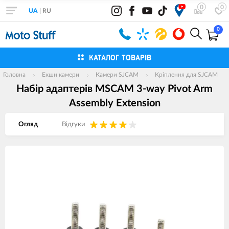
0
0
UA
|
RU
0
КАТАЛОГ ТОВАРІВ
Головна
Екшн камери
Камери SJCAM
Кріплення для SJCAM
Набір адаптерів MSCAM 3-way Pivot Arm
Assembly Extension
Огляд
Вiдгуки
Зображення
товарів