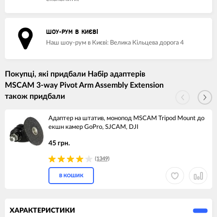
ШОУ-РУМ В КИЄВІ
Наш шоу-рум в Києві: Велика Кільцева дорога 4
Покупці, які придбали Набір адаптерів
MSCAM 3-way Pivot Arm Assembly Extension
також придбали
Адаптер на штатив, монопод MSCAM Tripod Mount до
екшн камер GoPro, SJCAM, DJI
45 грн.
(1349)
В КОШИК
ХАРАКТЕРИСТИКИ