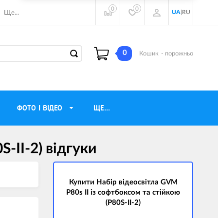
0
0
UA
|
RU
Ще...
0
Кошик
- порожньо
ФОТО І ВІДЕО
ЩЕ...
S-II-2) вiдгуки
навушники
Газові обігрівачі
torola
Інверторні генератори
ічного бачення
Купити Набір відеосвітла GVM
Трехфазные генераторы
P80s II із софтбоксом та стійкою
и
Джерела безперебійного живлення
(P80S-II-2)
ры