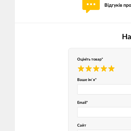
Відгуків пр
Мотокостюми
Моточохли
Мотодощовики та бахіли
Протиугінні сис
Мотозахист
Мотодзеркала
На
Термобілизна, балаклави,
Моторучки (гріп
шкарпетки
Грузики керма
Мотоекіпування ендуро
Оцініть товар
*
Мото сумки Wol
Функціональний одяг
ендуро
Тубус для інстр
Ваше ім`я
*
Захист рук
Email
*
Авто GPS навігатори
Диктофони та р
Відеореєстратори
Акустика
Сайт
LED лампи головного світла
Навушники