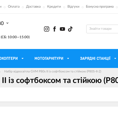
и
Оплата
Доставка
Кредити
Відгуки
Бонусна програма
80
(СБ: 10:00—15:00)
ОКОПТЕРИ
МОТОГАРНІТУРИ
ЗАРЯДНІ СТАНЦІЇ
Набір відеосвітла GVM P80s II із софтбоксом та стійкою (P80S-II-2)
I із софтбоксом та стійкою (P80
ону
Моторні масла для мотоцикла
Тактичні 
Радіостанції Mo
 сумки
Трансмісійні масла
Прилади н
атори
Рідина для гальм
Проектор
етні
Мастило і чистка ланцюга
Веб-каме
Вилкові масла