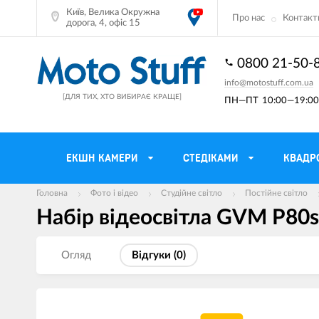
Київ, Велика Окружна
Про нас
Контакт
дорога, 4, офіс 15
0800 21-50-
info@motostuff.com.ua
[ДЛЯ ТИХ, ХТО ВИБИРАЄ КРАЩЕ]
ПН—ПТ
10:00—19:00 
ЕКШН КАМЕРИ
CТЕДІКАМИ
КВАДР
Головна
Фото і відео
Студійне світло
Постійне світло
Набір відеосвітла GVM P80s I
Мотошоломи
Тримачі смартф
Мото рукавички
Моторюкзаки та
Огляд
Вiдгуки (
0
)
Мотокуртки
Мото GPS навіг
Мотоштани
Кофри мотоцикл
Мотоботи
Сітки багажні