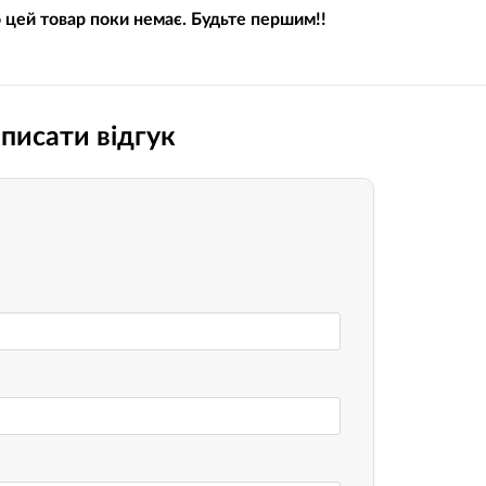
о цей товар поки немає. Будьте першим!!
Носимі га
Пропитки повітряного фільтра
Рюкзаки т
теми мото
Охолоджуюча рідина
Електрот
Мотохімія
писати відгук
Розумний 
си)
Побутова 
PowerBank
fman для
акумулято
Туристичн
ументів
Радіокеро
екордери