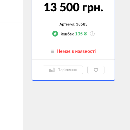
13 500 грн.
джети
а сумки
Артикул:
38583
ранспорт
135
₴
Кешбек
?
дім
техніка
Немає в наявності
 (Зовнішні
ри)
Порівняння
і GPS-навігатори
вані моделі