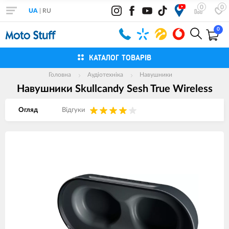
0
0
UA
|
RU
0
КАТАЛОГ ТОВАРІВ
Головна
Аудіотехніка
Навушники
Навушники Skullcandy Sesh True Wireless
Огляд
Вiдгуки
Зображення
товарів