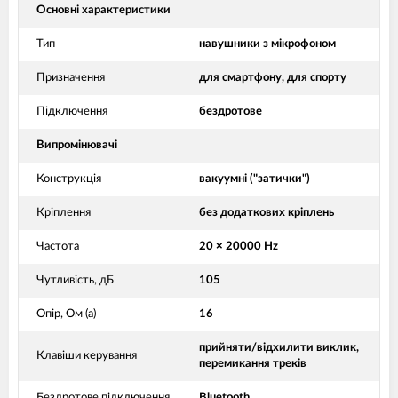
Основні характеристики
Тип
навушники з мікрофоном
Призначення
для смартфону, для спорту
Підключення
бездротове
Випромінювачі
Конструкція
вакуумні ("затички")
Кріплення
без додаткових кріплень
Частота
20 × 20000 Hz
Чутливість, дБ
105
Опір, Ом (а)
16
прийняти/відхилити виклик,
Клавіши керування
перемикання треків
Бездротове підключення
Bluetooth