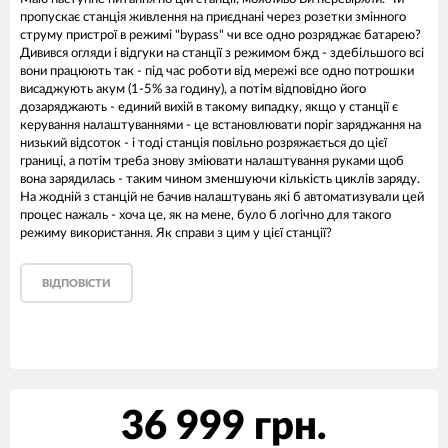
пропускає станція живлення на приєднані через розетки змінного
струму пристрої в режимі "bypass" чи все одно розряджає батарею?
Дивився огляди і відгуки на станції з режимом бжд - здебільшого всі
вони працюють так - під час роботи від мережі все одно потрошки
висаджують акум (1-5% за годину), а потім відповідно його
дозаряджають - единий вихій в такому випадку, якщо у станції є
керування налаштуваннями - це встановлювати поріг заряджання на
низький відсоток - і тоді станція повільно розряжається до цієї
границі, а потім треба знову зміювати налаштування руками щоб
вона зарядилась - таким чином зменшуючи кількість циклів заряду.
На жодній з станцій не бачив налаштувань які б автоматизували цей
процес нажаль - хоча це, як на мене, було б логічно для такого
режиму використання. Як справи з цим у цієї станції?
ВІДПОВІСТИ
36 999 грн.