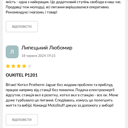
якість - одна з найкращих. Це додатковий ступінь свободи в наш час.
Продавці теж молодці, всі питання вирішувалися оперативно.
Рекомендую і магазин, і товар!
ВІДПОВІСТИ
Липецький Любомир
Л
18 червня 2024 19:21
OUKITEL P1201
Вітаю! Котел Protherm Jaguar без жодних проблем та приблуд
працює напряму від станції без помилки. Подача електроенергії
відсутня, станція вкл в розетку, котел вкл в станцію - все ок. Мене
дуже турбувало це питання. Сподіваюсь, комусь це полегшить
життя та вибір). Команді MotoStuff дякую за допомогу у виборі!
ВІДПОВІСТИ