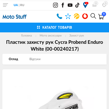
0
0
UA
|
RU
0
КАТАЛОГ ТОВАРІВ
Головна
Мото аксесуари
Захист рук
Пластик захисту рук Cycra Probend Enduro
White (00-00240217)
Огляд
Вiдгуки
Зображення
товарів