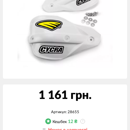
1 161 грн.
Артикул:
28655
12
₴
Кешбек
?