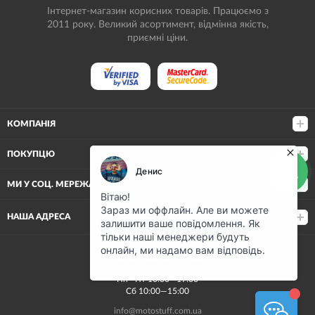
Інтернет-магазин корисних товарів. Працюємо з
2011 року. Великий асортимент, відмінна якість,
приємні ціни.
КОМПАНІЯ
ПОКУПЦЮ
МИ У СОЦ. МЕРЕЖАХ
НАША АДРЕСА
(068) 80-500-80
Пн—Пт 10:00—19:00
Сб 10:00—15:00
info@motostuff.com.ua