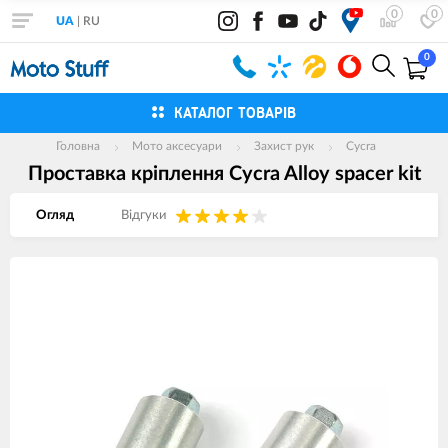
0
0
UA
|
RU
0
КАТАЛОГ ТОВАРІВ
Головна
Мото аксесуари
Захист рук
Cycra
Проставка кріплення Cycra Alloy spacer kit
Огляд
Вiдгуки
Зображення
товарів