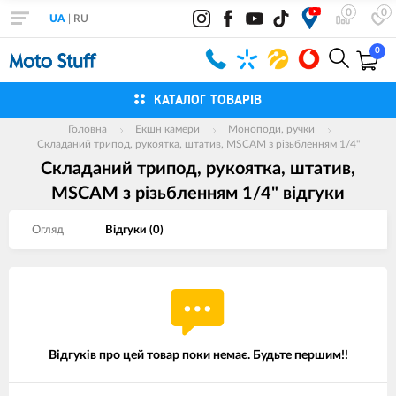
0
0
UA
|
RU
0
КАТАЛОГ ТОВАРІВ
Головна
Екшн камери
Моноподи, ручки
Складаний трипод, рукоятка, штатив, MSCAM з різьбленням 1/4"
Складаний трипод, рукоятка, штатив,
MSCAM з різьбленням 1/4" вiдгуки
Огляд
Вiдгуки (
0
)
Відгуків про цей товар поки немає. Будьте першим!!