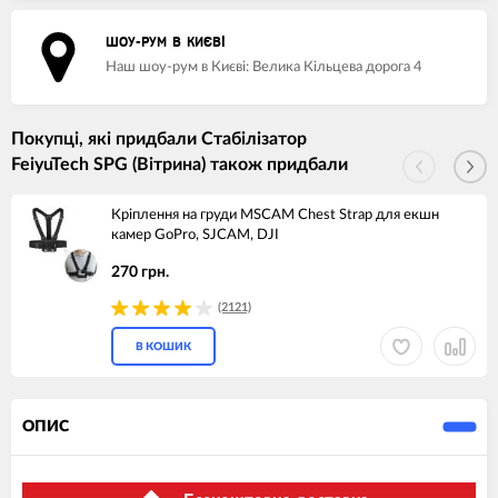
ШОУ-РУМ В КИЄВІ
Наш шоу-рум в Києві: Велика Кільцева дорога 4
Покупці, які придбали Стабілізатор
FeiyuTech SPG (Вітрина) також придбали
Кріплення на груди MSCAM Chest Strap для екшн
камер GoPro, SJCAM, DJI
270 грн.
(2121)
В КОШИК
ОПИС