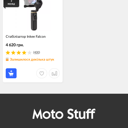
2
МІСЯЦІ
Стабілізатор Inkee Falcon
4 620 грн.
(400)
Залишилося декілька штук