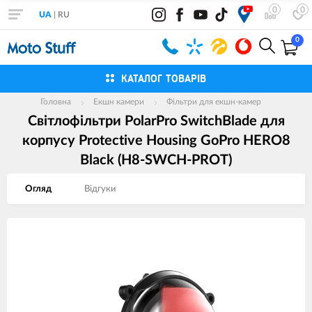
0
0
UA
|
RU
0
КАТАЛОГ ТОВАРІВ
Головна
Екшн камери
Фільтри для екшн-камер
Світлофільтри PolarPro SwitchBlade для
корпусу Protective Housing GoPro HERO8
Black (H8-SWCH-PROT)
Огляд
Вiдгуки
Зображення
товарів