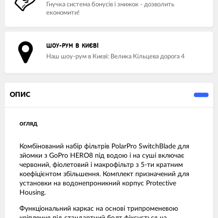
Гнучка система бонусів і знижок - дозволить
економити!
ШОУ-РУМ В КИЄВІ
Наш шоу-рум в Києві: Велика Кільцева дорога 4
ОПИС
огляд
Комбінований набір фільтрів PolarPro SwitchBlade для
зйомки з GoPro HERO8 під водою і на суші включає
червоний, фіолетовий і макрофільтр з 5-ти кратним
коефіцієнтом збільшення. Комплект призначений для
установки на водонепроникний корпус Protective
Housing.
Функціональний каркас на основі трипроменевою