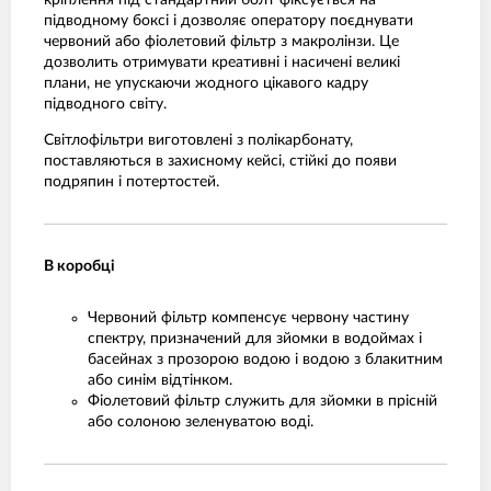
кріплення під стандартний болт фіксується на
підводному боксі і дозволяє оператору поєднувати
червоний або фіолетовий фільтр з макролінзи. Це
дозволить отримувати креативні і насичені великі
плани, не упускаючи жодного цікавого кадру
підводного світу.
Світлофільтри виготовлені з полікарбонату,
поставляються в захисному кейсі, стійкі до появи
подряпин і потертостей.
В коробці
Червоний фільтр компенсує червону частину
спектру, призначений для зйомки в водоймах і
басейнах з прозорою водою і водою з блакитним
або синім відтінком.
Фіолетовий фільтр служить для зйомки в прісній
або солоною зеленуватою воді.