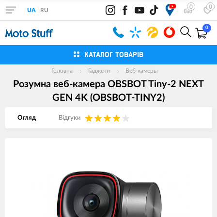
0
0
UA
|
RU
0
КАТАЛОГ ТОВАРІВ
Головна
Гаджети
Веб-камеры
Розумна веб-камера OBSBOT Tiny-2 NEXT
GEN 4K (OBSBOT-TINY2)
Огляд
Вiдгуки
Зображення
товарів