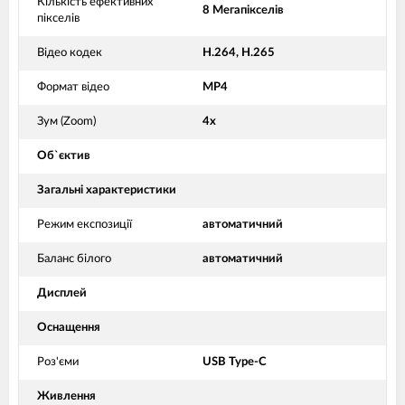
Кількість ефективних
8 Мегапікселів
пікселів
Відео кодек
H.264, H.265
Формат відео
MP4
Зум (Zoom)
4x
Об`єктив
Загальні характеристики
Режим експозиції
автоматичний
Баланс білого
автоматичний
Дисплей
Оснащення
Роз'єми
USB Type-C
Живлення