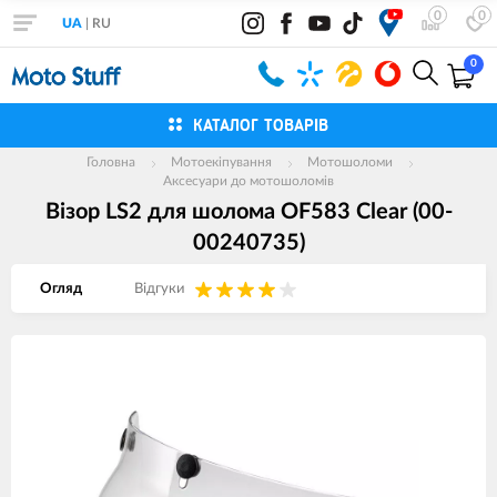
0
0
UA
|
RU
0
КАТАЛОГ ТОВАРІВ
Головна
Мотоекіпування
Мотошоломи
Аксесуари до мотошоломів
Візор LS2 для шолома OF583 Clear (00-
00240735)
Огляд
Вiдгуки
Зображення
товарів