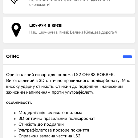
економити!
ШОУ-РУМ В КИЄВІ
Наш шоу-рум в Києві: Велика Кільцева дорога 4
ОПИС
Оригінальний визор для шолома LS2 OF583 BOBBER.
Виготовлений з 3D оптично правильного полікарбонату. Має
високу ударну стійкість. Стійкий до подряпин і нанесеним
захисним напиленням проти ультрафіолету.
особливості:
Модернізація великого шолома
3D оптично правильний полікарбонат
Стійкість до подряпин
Ультрафіолетове прозоре покриття
Справжня запасна частина LS2