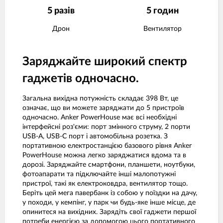
5 разів
5 годин
Дрон
Вентилятор
Заряджайте широкий спектр
гаджетів одночасно.
Загальна вихідна потужність складає 398 Вт, це
означає, що ви можете заряджати до 5 пристроїв
одночасно. Anker PowerHouse має всі необхідні
інтерфейсні роз'єми: порт змінного струму, 2 порти
USB-A, USB-C порт і автомобільна розетка. З
портативною електростанцією базового рівня Anker
PowerHouse можна легко заряджатися вдома та в
дорозі. Заряджайте смартфони, планшети, ноутбуки,
фотоапарати та підключайте інші малопотужні
пристрої, такі як електроковдра, вентилятор тощо.
Беріть цей мега павербанк із собою у поїздки на дачу,
у походи, у кемпінг, у парк чи будь-яке інше місце, де
опинитеся на вихідних. Зарядіть свої гаджети першої
потреби енергією за допомогою цього портативного