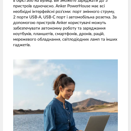
в офісі або на вулиці. Ви зможете заряджати до 5
пристроїв одночасно. Anker PowerHouse має всі
необхідні інтерфейсні роз'єми: порт змінного струму,
2 порти USB-A, USB-C порт і автомобільна розетка. За
допомогою пристроїв Anker користувачі можуть
забезпечувати автономну роботу та заряджання
ноутбуків, планшетів, смартфонів, дронів, рацій,
мережевого обладнання, світлодіодних ламп та інших
гаджетів.