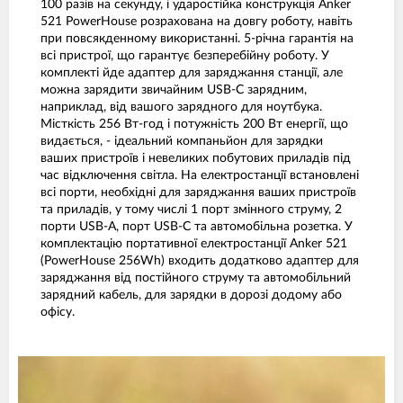
100 разів на секунду, і ударостійка конструкція Anker
521 PowerHouse розрахована на довгу роботу, навіть
при повсякденному використанні. 5-річна гарантія на
всі пристрої, що гарантує безперебійну роботу. У
комплекті йде адаптер для заряджання станції, але
можна зарядити звичайним USB-C зарядним,
наприклад, від вашого зарядного для ноутбука.
Місткість 256 Вт-год і потужність 200 Вт енергії, що
видається, - ідеальний компаньйон для зарядки
ваших пристроїв і невеликих побутових приладів під
час відключення світла. На електростанції встановлені
всі порти, необхідні для заряджання ваших пристроїв
та приладів, у тому числі 1 порт змінного струму, 2
порти USB-A, порт USB-C та автомобільна розетка. У
комплектацію портативної електростанції Anker 521
(PowerHouse 256Wh) входить додатково адаптер для
заряджання від постійного струму та автомобільний
зарядний кабель, для зарядки в дорозі додому або
офісу.