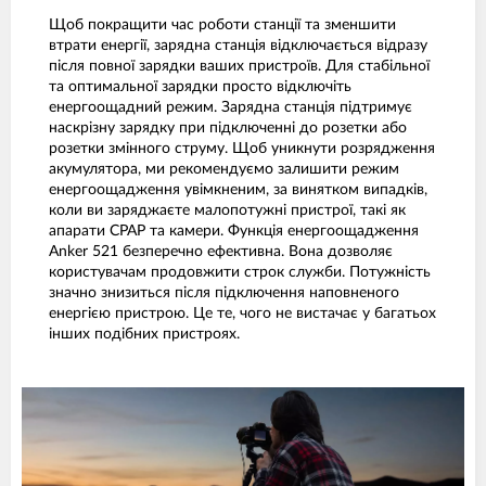
Щоб покращити час роботи станції та зменшити
втрати енергії, зарядна станція відключається відразу
після повної зарядки ваших пристроїв. Для стабільної
та оптимальної зарядки просто відключіть
енергоощадний режим. Зарядна станція підтримує
наскрізну зарядку при підключенні до розетки або
розетки змінного струму. Щоб уникнути розрядження
акумулятора, ми рекомендуємо залишити режим
енергоощадження увімкненим, за винятком випадків,
коли ви заряджаєте малопотужні пристрої, такі як
апарати CPAP та камери. Функція енергоощадження
Anker 521 безперечно ефективна. Вона дозволяє
користувачам продовжити строк служби. Потужність
значно знизиться після підключення наповненого
енергією пристрою. Це те, чого не вистачає у багатьох
інших подібних пристроях.