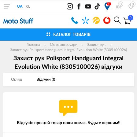
0
0
UA
|
RU
0
КАТАЛОГ ТОВАРІВ
Головна
Мото аксесуари
Захист рук
Захист рук Polisport Handguard Integral Evolution White (8305100026)
Захист рук Polisport Handguard Integral
Evolution White (8305100026) вiдгуки
Огляд
Вiдгуки (
0
)
Відгуків про цей товар поки немає. Будьте першим!!