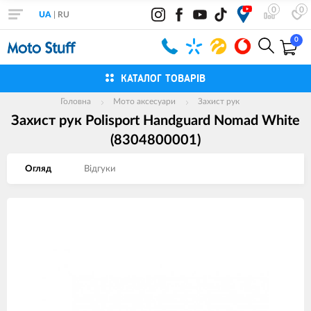
0
0
UA
|
RU
0
КАТАЛОГ ТОВАРІВ
Головна
Мото аксесуари
Захист рук
Захист рук Polisport Handguard Nomad White
(8304800001)
Огляд
Вiдгуки
Зображення
товарів