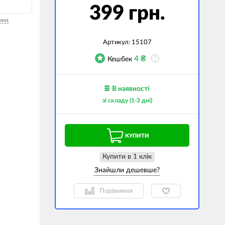
399 грн.
джети
ики
а сумки
Артикул:
15107
ранспорт
4
₴
Кешбек
?
дім
техніка
В наявності
зі складу (1-3 дні)
 (Зовнішні
ри)
і GPS-навігатори
КУПИТИ
вані моделі
Купити в 1 клiк
Порівняння