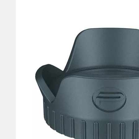
Мотокостюми
Моточохли
Мотодощовики та бахіли
Протиугінні сис
Мотозахист
Мотодзеркала
Термобілизна, балаклави,
Моторучки (гріп
шкарпетки
Грузики керма
Мотоекіпування ендуро
Мото сумки Wol
Функціональний одяг
ендуро
Тубус для інстр
Захист рук
Авто GPS навігатори
Диктофони та р
Відеореєстратори
Акустика
LED лампи головного світла
Навушники