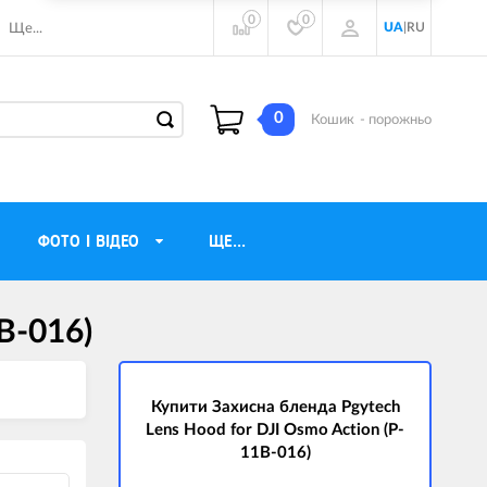
0
0
UA
|
RU
Ще...
0
Кошик
- порожньо
ФОТО І ВІДЕО
ЩЕ...
B-016)
навушники
Газові обігрівачі
torola
Інверторні генератори
ічного бачення
Купити Захисна бленда Pgytech
Трехфазные генераторы
Lens Hood for DJI Osmo Action (P-
и
Джерела безперебійного живлення
11B-016)
ры