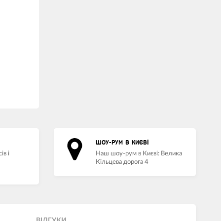
ШОУ-РУМ В КИЄВІ
ів і
Наш шоу-рум в Києві: Велика
Кільцева дорога 4
ВIДГУКИ