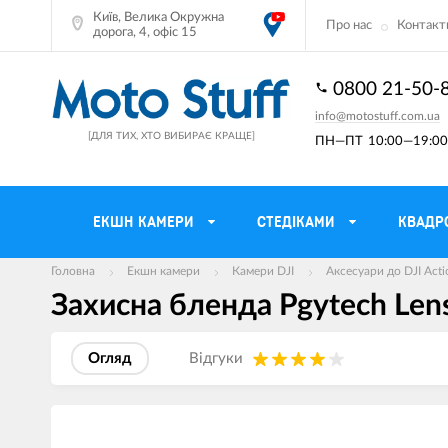
Київ, Велика Окружна
Про нас
Контакт
дорога, 4, офіс 15
0800 21-50-
info@motostuff.com.ua
[ДЛЯ ТИХ, ХТО ВИБИРАЄ КРАЩЕ]
ПН—ПТ
10:00—19:00 
ЕКШН КАМЕРИ
CТЕДІКАМИ
КВАДР
Головна
Екшн камери
Камери DJI
Аксесуари до DJI Acti
Захисна бленда Pgytech Lens
Мотошоломи
Тримачі смартф
Мото рукавички
Моторюкзаки та
Огляд
Вiдгуки
Мотокуртки
Мото GPS навіг
Мотоштани
Кофри мотоцикл
Зображення
товарів
Мотоботи
Сітки багажні