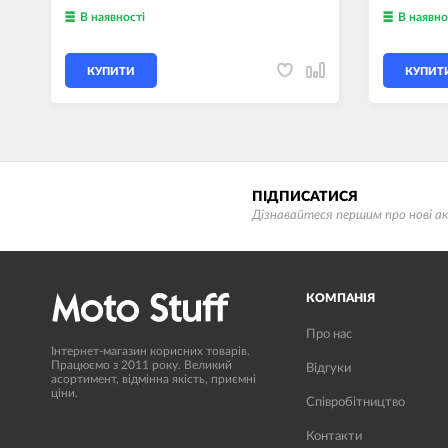
В наявності
В наявно
КУПИТИ
КУПИТ
ПІДПИСАТИСЯ
Дізнавайтеся першим про нові ак
КОМПАНІЯ
Про нас
Інтернет-магазин корисних товарів.
Працюємо з 2011 року. Великий
Вiдгуки
асортимент, відмінна якість, приємні
ціни.
Співробітництво
Контакти