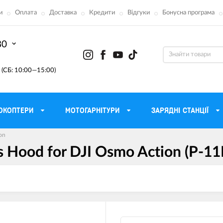
и
Оплата
Доставка
Кредити
Відгуки
Бонусна програма
80
(СБ: 10:00—15:00)
ОКОПТЕРИ
МОТОГАРНІТУРИ
ЗАРЯДНІ СТАНЦІЇ
on
 Hood for DJI Osmo Action (P-11
ону
Моторні масла для мотоцикла
Тактичні 
Радіостанції Mo
 сумки
Трансмісійні масла
Прилади н
атори
Рідина для гальм
Проектор
етні
Мастило і чистка ланцюга
Веб-каме
Вилкові масла