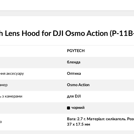
 Lens Hood for DJI Osmo Action (P-11
PGYTECH
бленда
ння аксесуару
Оптика
амер
Osmo Action
ь з камерами
для DJI
чорний
Вага: 2.7 г. Матеріал: силікагель. Роз
о
37 x 17.5 мм