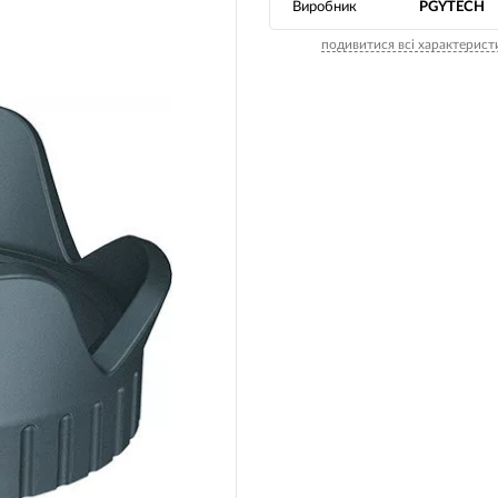
Виробник
PGYTECH
Носимі га
Пропитки повітряного фільтра
подивитися всі характерист
Рюкзаки т
теми мото
Охолоджуюча рідина
Електрот
Мотохімія
Розумний 
си)
Побутова 
PowerBank
fman для
акумулято
Туристичн
ументів
Радіокеро
екордери