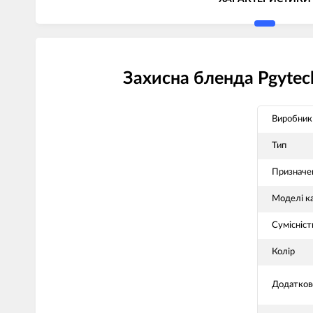
Захисна бленда Pgytech
Виробник
Тип
Призначе
Моделі к
Сумісніст
Колір
Додатков