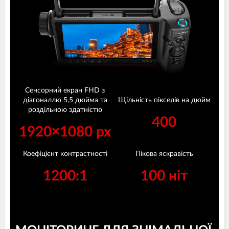
Сенсорний екран FHD з
діагоналлю 5,5 дюйма та
Щільність пікселів на дюйм
роздільною здатністю
400
1920×1080 px
Коефіцієнт контрастності
Пікова яскравість
1200:1
100 ніт