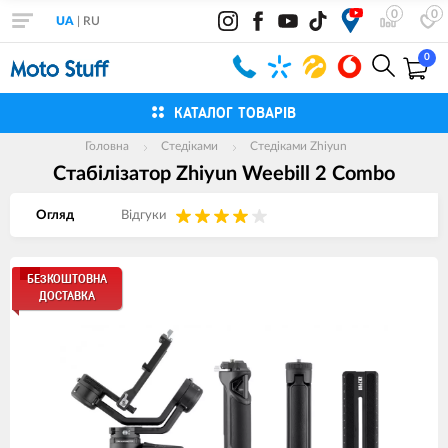
0
0
UA
|
RU
0
КАТАЛОГ ТОВАРІВ
Головна
Cтедіками
Стедіками Zhiyun
Cтабілізатор Zhiyun Weebill 2 Combo
Огляд
Вiдгуки
Зображення
БЕЗКОШТОВНА
ДОСТАВКА
товарів