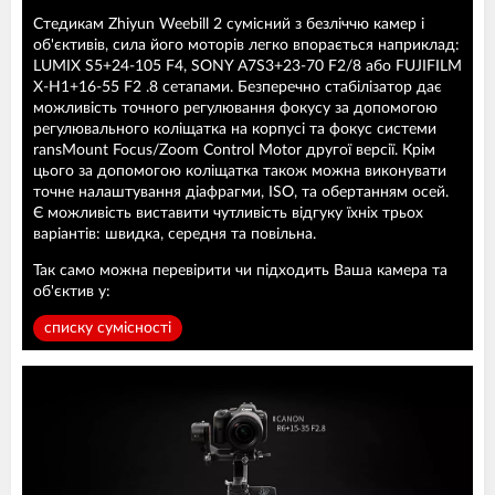
Стедикам Zhiyun Weebill 2 сумісний з безліччю камер і
об'єктивів, сила його моторів легко впорається наприклад:
LUMIX S5+24-105 F4, SONY A7S3+23-70 F2/8 або FUJIFILM
X-H1+16-55 F2 .8 сетапами. Безперечно стабілізатор дає
можливість точного регулювання фокусу за допомогою
регулювального коліщатка на корпусі та фокус системи
ransMount Focus/Zoom Control Motor другої версії. Крім
цього за допомогою коліщатка також можна виконувати
точне налаштування діафрагми, ISO, та обертанням осей.
Є можливість виставити чутливість відгуку їхніх трьох
варіантів: швидка, середня та повільна.
Так само можна перевірити чи підходить Ваша камера та
об'єктив у:
списку сумісності