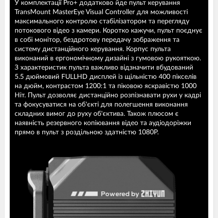
У комплектації Pro+ додатково йде пульт керування
TransMount MasterEye Visual Controller для можливості
максимального контролю стабілізатором та перегляду
потокового відео з камери. Коротко кажучи, пульт поєднує
в собі монітор, бездротову передачу зображення та
систему дистанційного керування. Корпус пульта
виконаний в ергономічному дизайні з гумовою рукояткою.
З характеристик пульта важливо відзначити вбудований
5.5 дюймовий FULLHD дисплей із щільністю 400 пікселів
на дюйм, контрастом 1200:1 та піковою яскравістю 1000
Ніт. Пульт дозволяє дистанційно розпізнавати рухи у кадрі
та фокусуватися на об'єкті для полегшення виконання
складних вимог до руху об'єктива. Також плюсом є
наявність резервного копіювання відео та аудіодоріжки
прямо в пульт з роздільною здатністю 1080P.