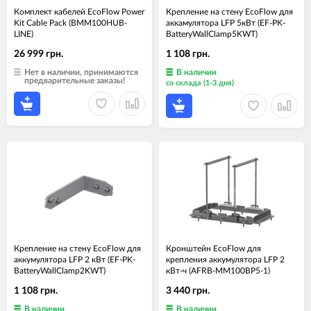
Комплект кабелей EcoFlow Power
Крепление на стену EcoFlow для
Kit Cable Pack (BMM100HUB-
аккамулятора LFP 5кВт (EF-PK-
LINE)
BatteryWallClamp5KWT)
26 999 грн.
1 108 грн.
Нет в наличии, принимаются
В наличии
предварительные заказы!
со склада (1-3 дня)
Крепление на стену EcoFlow для
Кронштейн EcoFlow для
аккумулятора LFP 2 кВт (EF-PK-
крепления аккумулятора LFP 2
BatteryWallClamp2KWT)
кВт-ч (AFRB-MM100BP5-1)
1 108 грн.
3 440 грн.
В наличии
В наличии