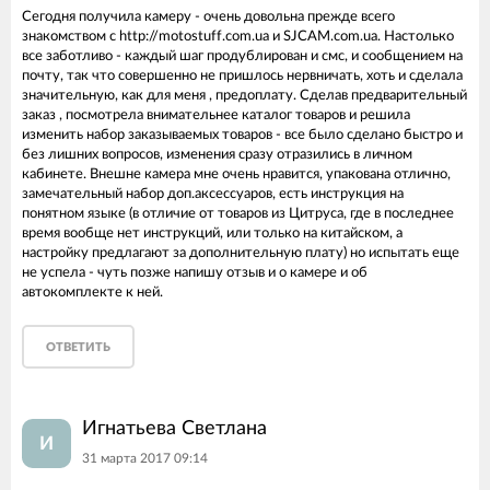
Сегодня получила камеру - очень довольна прежде всего
знакомством с http://motostuff.com.ua и SJCAM.com.ua. Настолько
все заботливо - каждый шаг продублирован и смс, и сообщением на
почту, так что совершенно не пришлось нервничать, хоть и сделала
значительную, как для меня , предоплату. Сделав предварительный
заказ , посмотрела внимательнее каталог товаров и решила
изменить набор заказываемых товаров - все было сделано быстро и
без лишних вопросов, изменения сразу отразились в личном
кабинете. Внешне камера мне очень нравится, упакована отлично,
замечательный набор доп.аксессуаров, есть инструкция на
понятном языке (в отличие от товаров из Цитруса, где в последнее
время вообще нет инструкций, или только на китайском, а
настройку предлагают за дополнительную плату) но испытать еще
не успела - чуть позже напишу отзыв и о камере и об
автокомплекте к ней.
ОТВЕТИТЬ
Игнатьева Светлана
И
31 марта 2017 09:14