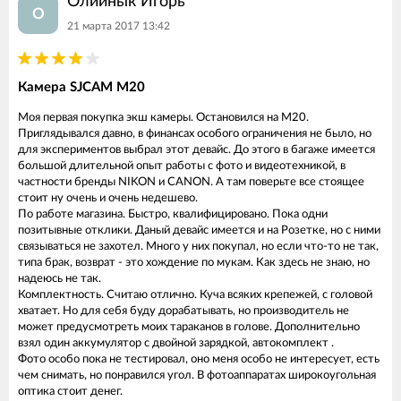
Олийнык Игорь
О
21 марта 2017 13:42
Камера SJCAM M20
Моя первая покупка экш камеры. Остановился на М20.
Приглядывался давно, в финансах особого ограничения не было, но
для экспериментов выбрал этот девайс. До этого в багаже имеется
большой длительной опыт работы с фото и видеотехникой, в
частности бренды NIKON и CANON. А там поверьте все стоящее
стоит ну очень и очень недешево.
По работе магазина. Быстро, квалифицировано. Пока одни
позитывные отклики. Даный девайс имеется и на Розетке, но с ними
связываться не захотел. Много у них покупал, но если что-то не так,
типа брак, возврат - это хождение по мукам. Как здесь не знаю, но
надеюсь не так.
Комплектность. Считаю отлично. Куча всяких крепежей, с головой
хватает. Но для себя буду дорабатывать, но производитель не
может предусмотреть моих тараканов в голове. Дополнительно
взял один аккумулятор с двойной зарядкой, автокомплект .
Фото особо пока не тестировал, оно меня особо не интересует, есть
чем снимать, но понравился угол. В фотоаппаратах широкоугольная
оптика стоит денег.