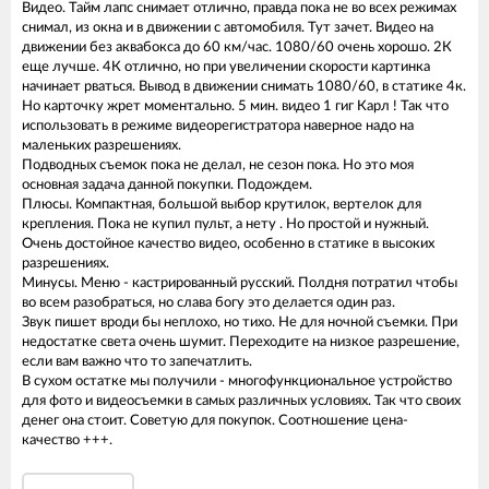
Видео. Тайм лапс снимает отлично, правда пока не во всех режимах
снимал, из окна и в движении с автомобиля. Тут зачет. Видео на
движении без аквабокса до 60 км/час. 1080/60 очень хорошо. 2К
еще лучше. 4К отлично, но при увеличении скорости картинка
начинает рваться. Вывод в движении снимать 1080/60, в статике 4к.
Но карточку жрет моментально. 5 мин. видео 1 гиг Карл ! Так что
использовать в режиме видеорегистратора наверное надо на
маленьких разрешениях.
Подводных съемок пока не делал, не сезон пока. Но это моя
основная задача данной покупки. Подождем.
Плюсы. Компактная, большой выбор крутилок, вертелок для
крепления. Пока не купил пульт, а нету . Но простой и нужный.
Очень достойное качество видео, особенно в статике в высоких
разрешениях.
Минусы. Меню - кастрированный русский. Полдня потратил чтобы
во всем разобраться, но слава богу это делается один раз.
Звук пишет вроди бы неплохо, но тихо. Не для ночной съемки. При
недостатке света очень шумит. Переходите на низкое разрешение,
если вам важно что то запечатлить.
В сухом остатке мы получили - многофункциональное устройство
для фото и видеосъемки в самых различных условиях. Так что своих
денег она стоит. Советую для покупок. Соотношение цена-
качество +++.