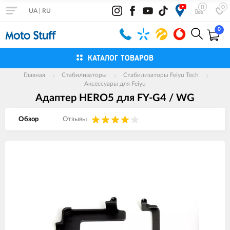
0
0
UA
|
RU
0
КАТАЛОГ ТОВАРОВ
Главная
Стабилизаторы
Стабилизаторы Feiyu Tech
Аксессуары для Feiyu
Адаптер HERO5 для FY-G4 / WG
Обзор
Отзывы
Изображения
товаров