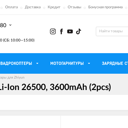
Оплата
Доставка
Кредит
Отзывы
Бонусная программа
-80
0 (СБ: 10:00—15:00)
КВАДРОКОПТЕРЫ
МОТОГАРНИТУРЫ
ЗАРЯДНЫЕ С
ары для Zhiyun
i-Ion 26500, 3600mAh (2pcs)
Моторные масла для
ефона
Тактическ
мотоцикла
Радиостанции 
сумки
Трансмиссионные масла
Приборы н
аторы
Тормозная жидкость
Проектор
летные
Смазка и чистка цепи
Веб-каме