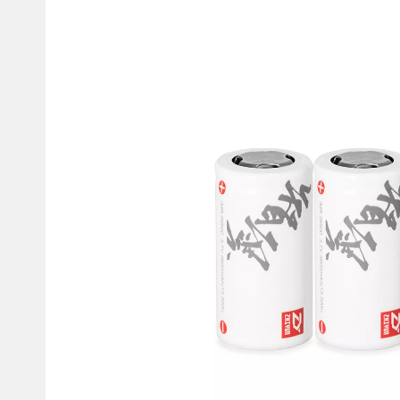
Мотокостюмы
Моточехлы
Противоугонные
Мотодождевики и бахилы
мото
Мотозащита
Мотозеркала
Термобелье, подшлемники,
Моторучки (гри
носки
Мотоэкипировка эндуро
Грузики руля
Функциональная одежда
Мото сумки Wol
эндуро
Тубус для инст
Защита рук
Авто GPS навигаторы
Диктофоны и р
Видеорегистраторы
Акустика