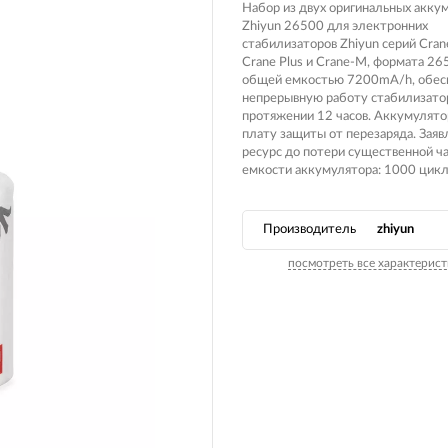
Вилочные масла
Набор из двух оригинальных акку
Zhiyun 26500 для электронних
Носимые 
Пропитки воздушного фильтра
стабилизаторов Zhiyun серий Crane
Crane Plus и Crane-M, формата 26
Рюкзаки и
 системы
Охлаждающая жидкость
общей емкостью 7200mA/h, обес
непрерывную работу стабилизато
Электрот
Мотохимия
протяжении 12 часов. Аккумулят
плату защиты от перезаряда. Зая
Умный до
псы)
ресурс до потери существенной ч
емкости аккумулятора: 1000 цикл
Бытовая т
PowerBan
fman для
аккумулят
Производитель
zhiyun
Туристиче
посмотреть все характерист
навигатор
рументов
Радиоупр
екордеры