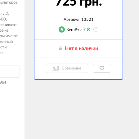
725 грн.
муляторов
гаджеты
 v.2,
500,
 сумки
Артикул:
13521
печивают
7
₴
Кешбэк
?
ра на
ранспорт
оры имеют
вленный
м
асти
Нет в наличии
ов.
ехника
k (Внешние
Сравнение
оры)
ские GPS-
ики
ы
авляемые модели