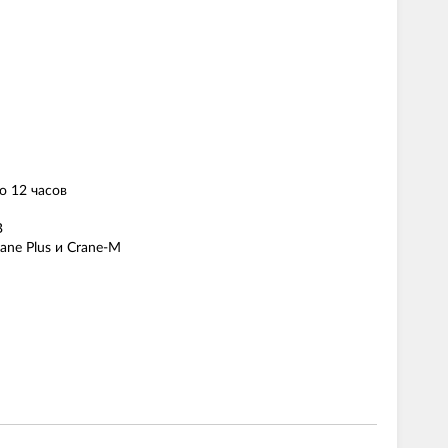
о 12 часов
В
rane Plus и Crane-M