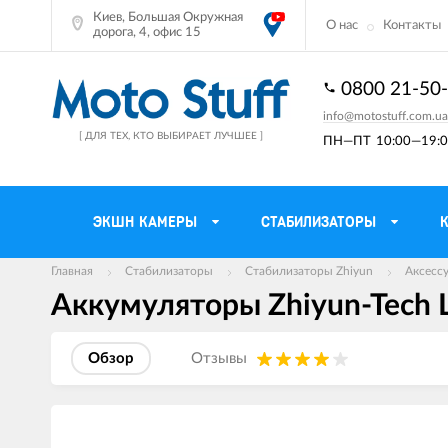
Киев, Большая Окружная
О нас
Контакты
дорога, 4, офис 15
0800 21-50
info@motostuff.com.ua
[ ДЛЯ ТЕХ, КТО ВЫБИРАЕТ ЛУЧШЕЕ ]
ПН—ПТ
10:00—19:0
ЭКШН КАМЕРЫ
СТАБИЛИЗАТОРЫ
Главная
Стабилизаторы
Стабилизаторы Zhiyun
Аксессу
Аккумуляторы Zhiyun-Tech L
Мотошлемы
Держатели тел
Мотоперчатки
Моторюкзаки и 
Обзор
Отзывы
Мотокуртки
Мото GPS навиг
Мотоштаны
Кофры мотоцик
Изображения
товаров
Мотоботы
Сетки багажные