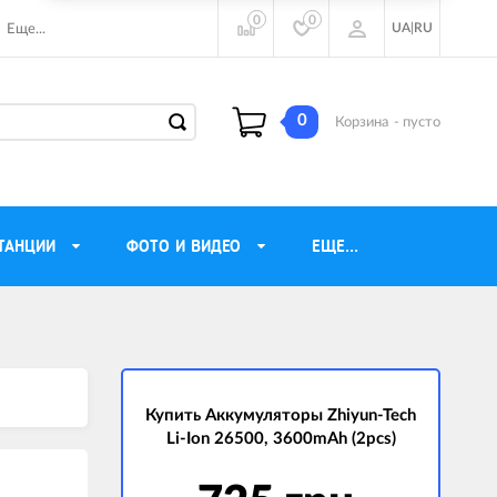
0
0
UA
|
RU
Еще...
0
Корзина
- пусто
ТАНЦИИ
ФОТО И ВИДЕО
ЕЩЕ...
ие наушники
Газовые обогреватели
Motorola
Инверторные генераторы
очного видения
Купить Аккумуляторы Zhiyun-Tech
Трехфазные генераторы
Li-Ion 26500, 3600mAh (2pcs)
ы
Источники бесперебойного питания
ры