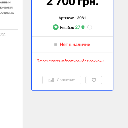
2 700 грн.
роенным
лючения
гаджеты
пределах
 сумки
Артикул:
13081
27
₴
Кешбэк
?
ранспорт
ики
м
Нет в наличии
ехника
k (Внешние
Этот товар недоступен для покупки
оры)
ские GPS-
ы
Сравнение
авляемые модели