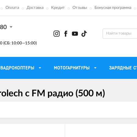
Оплата
Доставка
Кредит
Отзывы
Бонусная программа
-80
0 (СБ: 10:00—15:00)
КВАДРОКОПТЕРЫ
МОТОГАРНИТУРЫ
ЗАРЯДНЫЕ С
olech c FM радио (500 м)
Моторные масла для
ефона
Тактическ
мотоцикла
Радиостанции 
сумки
Трансмиссионные масла
Приборы н
аторы
Тормозная жидкость
Проектор
летные
Смазка и чистка цепи
Веб-каме