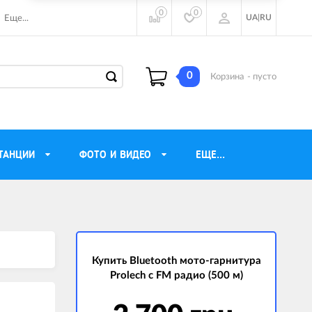
0
0
UA
|
RU
Еще...
0
Корзина
- пусто
ТАНЦИИ
ФОТО И ВИДЕО
ЕЩЕ...
ие наушники
Газовые обогреватели
Motorola
Инверторные генераторы
очного видения
Купить Bluetooth мото-гарнитура
Трехфазные генераторы
Prolech c FM радио (500 м)
ы
Источники бесперебойного питания
ры