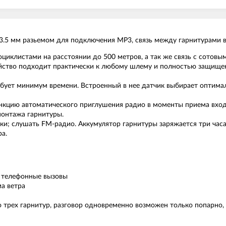
, 3.5 мм разьемом для подключения MP3, связь между гарнитурами 
циклистами на расстоянии до 500 метров, а так же связь с сото
ство подходит практически к любому шлему и полностью защищен
ребует минимум времени. Встроенный в нее датчик выбирает оптима
нкцию автоматического приглушения радио в моменты приема вхо
онтажа гарнитуры.
нки; слушать FM-радио. Аккумулятор гарнитуры заряжается три часа
а.
а телефонные вызовы
а ветра
о трех гарнитур, разговор одновременно возможен только попарно