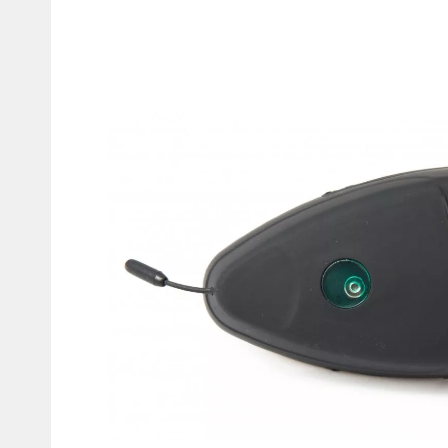
Мотокостюмы
Моточехлы
Противоугонные
Мотодождевики и бахилы
мото
Мотозащита
Мотозеркала
Термобелье, подшлемники,
Моторучки (гри
носки
Мотоэкипировка эндуро
Грузики руля
Функциональная одежда
Мото сумки Wol
эндуро
Тубус для инст
Защита рук
Авто GPS навигаторы
Диктофоны и р
Видеорегистраторы
Акустика