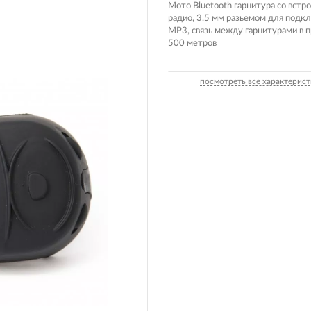
Вилочные масла
Мото Bluetooth гарнитура со вст
радио, 3.5 мм разьемом для подк
Носимые 
Пропитки воздушного фильтра
MP3, связь между гарнитурами в 
500 метров
Рюкзаки и
 системы
Охлаждающая жидкость
Электрот
Мотохимия
посмотреть все характерист
Умный до
псы)
Бытовая т
PowerBan
fman для
аккумулят
Туристиче
навигатор
рументов
Радиоупр
екордеры