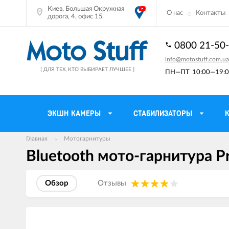
Киев, Большая Окружная
О нас
Контакты
дорога, 4, офис 15
0800 21-50
info@motostuff.com.ua
[ ДЛЯ ТЕХ, КТО ВЫБИРАЕТ ЛУЧШЕЕ ]
ПН—ПТ
10:00—19:0
ЭКШН КАМЕРЫ
СТАБИЛИЗАТОРЫ
Главная
Мотогарнитуры
Bluetooth мото-гарнитура Pr
Мотошлемы
Держатели тел
Мотоперчатки
Моторюкзаки и 
Обзор
Отзывы
Мотокуртки
Мото GPS навиг
Мотоштаны
Кофры мотоцик
Изображения
товаров
Мотоботы
Сетки багажные