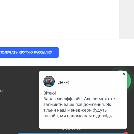
ПОЛУЧАТЬ КРУТУЮ РАССЫЛКУ
(068) 80-500-80
Пн—Пт 10:00—19:00
ам
Сб 10:00—15:00
info@motostuff.com.ua
НАШ АДРЕС
Киев, Большая Окружная дорога,
4, офис 15