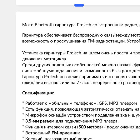
Мото Bluetooth гарнитура Prolech со встроенным радио
Гарнитура обеспечивает беспроводную связь между мото
возможностью прослушивания FM-радиостанций. Устрой
Установка гарнитуры Prolech на шлем очень проста и т
движения мотоцикла.
Среди других полезных особенностей можно назвать фу
системой шумоподавления и возможность быстрого дем
Гарнитура Prolech позволяет принимать и отклонять зво
ожидания вызовов или на 7 часов непрерывного разговор
Спецификация:
* Работает с мобильным телефоном, GPS, MP3 плеером
* Есть функция, позволяющая автоматически отвечать н
* Микрофон оснащён устройством подавления эха и шум
*
3.5-мм разъем
для подключения MP3 плеера.
* Функция интерком связи (
500 метров
) - подключения д
* Встроенный
FM-приемник
* Крепкий, влагозащитный корпус.