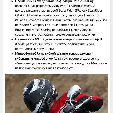
В Scala Rider G9x добавлена фнукция Music Sharing
позволяющая раздавать музыку с 1 телефона сразу 2
пользователям с гарнитурой Scala Rider G9x или ScalaRider
Q1\Q3. При этом задействуется один из двух Bluetooth
каналов, что ограничивает дальность "расшаривания" музыки
не более 5 метров, то есть в пределах 1 мотоцикла.
Внимание! Music Sharing не работает между двумя
соседними мотоциклами, только водитель-пассажир !!!
Наушники в G9x подключаются через обычный mini-jack
3.5 мм разъем
, так что вы можете подключить свои,
нестандартные наушники.
Микрофон вG9x на гибкой штанге теперь заменен
гибридным микрофоном
(штанга+провод) существенно
облегчающим установку на шлемы типа модуляр. Микрофон
на проводе также остался в комплекте.