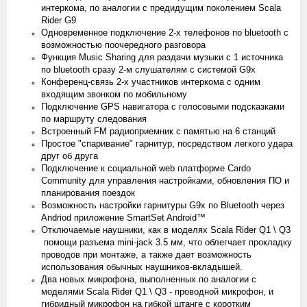
интеркома, по аналогии с предидущим поколением Scala
Rider G9
Одновременное подключение 2-х телефонов по bluetooth с
возможностью поочередного разговора
Функция Music Sharing для раздачи музыки с 1 источника
по bluetooth сразу 2-м слушателям с системой G9x
Конференц-связь 2-х участников интеркома с одним
входящим звонком по мобильному
Подключение GPS навигатора с голосовыми подсказками
по маршруту следования
Встроенный FM радиоприемник с памятью на 6 станций
Простое "спаривание" гарнитур, посредством легкого удара
друг об друга
Подключение к социальной web платформе Cardo
Community для управления настройками, обновления ПО и
планирования поездок
Возможность настройки гарнитуры G9x по Bluetooth через
Andriod приложение SmartSet Android™
Отключаемые наушники, как в моделях Scala Rider Q1 \ Q3
помощи разъема mini-jack 3.5 мм, что облегчает прокладку
проводов при монтаже, а также дает возможность
использования обычных наушников-вкладышей.
Два новых микрофона, выполненных по аналогии с
моделями Scala Rider Q1 \ Q3 - проводной микрофон, и
гибридный микрофон на гибкой штанге с коротким