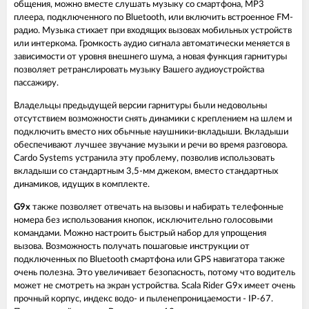
общения, можно вместе слушать музыку со смартфона, MP3
плеера, подключенного по Bluetooth, или включить встроенное FM-
радио. Музыка стихает при входящих вызовах мобильных устройств
или интеркома. Громкость аудио сигнала автоматически меняется в
зависимости от уровня внешнего шума, а новая функция гарнитуры
позволяет ретранслировать музыку Вашего аудиоустройства
пассажиру.
Владельцы предыдущей версии гарнитуры были недовольны
отсутствием возможности снять динамики с креплением на шлем и
подключить вместо них обычные наушники-вкладыши. Вкладыши
обеспечивают лучшее звучание музыки и речи во время разговора.
Cardo Systems устранила эту проблему, позволив использовать
вкладыши со стандартным 3,5-мм джеком, вместо стандартных
динамиков, идущих в комплекте.
G9x
также позволяет отвечать на вызовы и набирать телефонные
номера без использования кнопок, исключительно голосовыми
командами. Можно настроить быстрый набор для упрощения
вызова. Возможность получать пошаговые инструкции от
подключенных по Bluetooth смартфона или GPS навигатора также
очень полезна. Это увеличивает безопасность, потому что водитель
может не смотреть на экран устройства. Scala Rider G9x имеет очень
прочный корпус, индекс водо- и пыленепроницаемости - IP-67.