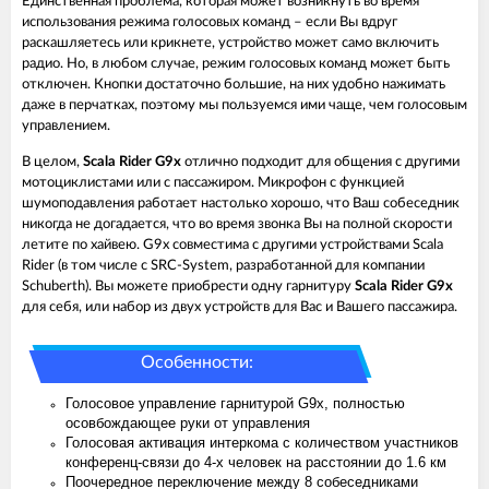
Единственная проблема, которая может возникнуть во время
использования режима голосовых команд – если Вы вдруг
раскашляетесь или крикнете, устройство может само включить
радио. Но, в любом случае, режим голосовых команд может быть
отключен. Кнопки достаточно большие, на них удобно нажимать
даже в перчатках, поэтому мы пользуемся ими чаще, чем голосовым
управлением.
В целом,
Scala Rider G9x
отлично подходит для общения с другими
мотоциклистами или с пассажиром. Микрофон с функцией
шумоподавления работает настолько хорошо, что Ваш собеседник
никогда не догадается, что во время звонка Вы на полной скорости
летите по хайвею. G9x совместима с другими устройствами Scala
Rider (в том числе с SRC-System, разработанной для компании
Schuberth). Вы можете приобрести одну гарнитуру
Scala Rider G9x
для себя, или набор из двух устройств для Вас и Вашего пассажира.
Особенности:
Голосовое управление гарнитурой G9x, полностью
осовбождающее руки от управления
Голосовая активация интеркома с количеством участников
конференц-связи до 4-х человек на расстоянии до 1.6 км
Поочередное переключение между 8 собеседниками