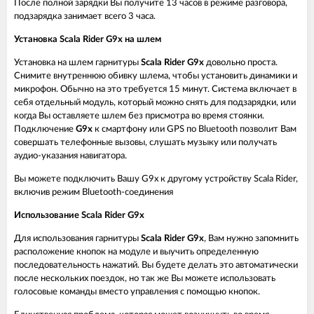
После полной зарядки Вы получите 13 часов в режиме разговора,
подзарядка занимает всего 3 часа.
Установка Scala Rider G9x на шлем
Установка на шлем гарнитуры
Scala Rider G9x
довольно проста.
Снимите внутреннюю обивку шлема, чтобы установить динамики и
микрофон. Обычно на это требуется 15 минут. Система включает в
себя отдельный модуль, который можно снять для подзарядки, или
когда Вы оставляете шлем без присмотра во время стоянки.
Подключение
G9x
к смартфону или GPS по Bluetooth позволит Вам
совершать телефонные вызовы, слушать музыку или получать
аудио-указания навигатора.
Вы можете подключить Вашу G9x к другому устройству Scala Rider,
включив режим Bluetooth-соединения
Использование Scala Rider G9x
Для использования гарнитуры
Scala Rider G9x
, Вам нужно запомнить
расположение кнопок на модуле и выучить определенную
последовательность нажатий. Вы будете делать это автоматически
после нескольких поездок, но так же Вы можете использовать
голосовые команды вместо управления с помощью кнопок.