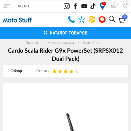
0
0
UA
|
RU
0
КАТАЛОГ ТОВАРОВ
Главная
Мотогарнитуры
Scala Rider
Cardo Scala Rider G9x PowerSet (SRPSX012
Dual Pack)
Обзор
Отзывы
Изображения
товаров