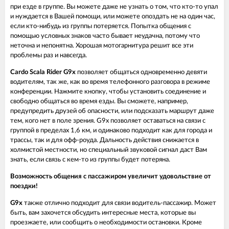
при езде в группе. Вы можете даже не узнать о том, что кто-то упал
и нуждается в Вашей помощи, или можете опоздать не на один час,
если кто-нибудь из группы потеряется. Попытка общения с
помощью условных знаков часто бывает неудачна, потому что
неточна и непонятна. Хорошая мотогарнитура решит все эти
проблемы раз и навсегда.
Cardo Scala Rider G9x
позволяет общаться одновременно девяти
водителям, так же, как во время телефонного разговора в режиме
конференции. Нажмите кнопку, чтобы установить соединение и
свободно общаться во время езды. Вы сможете, например,
предупредить друзей об опасности, или подсказать маршрут даже
тем, кого нет в поле зрения. G9x позволяет оставаться на связи с
группой в пределах 1,6 км, и одинаково подходит как для города и
трассы, так и для офф-роуда. Дальность действия снижается в
холмистой местности, но специальный звуковой сигнал даст Вам
знать, если связь с кем-то из группы будет потеряна.
Возможность общения с пассажиром увеличит удовольствие от
поездки!
G9x
также отлично подходит для связи водитель-пассажир. Может
быть, вам захочется обсудить интересные места, которые вы
проезжаете, или сообщить о необходимости остановки. Кроме