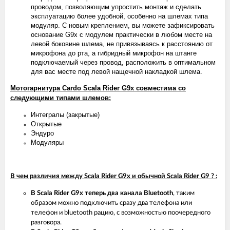
проводом, позволяющим упростить монтаж и сделать
эксплуатацию более удобной, особенно на шлемах типа
модуляр. С новым креплением, вы можете зафиксировать
основание G9x с модулем практически в любом месте на
левой боковине шлема, не привязываясь к расстоянию от
микрофона до рта, а гибридный микрофон на штанге
подключаемый через провод, расположить в оптимальном
для вас месте под левой нащечной накладкой шлема.
Мотогарнитура Cardo Scala Rider G9x совместима со
следующими типами шлемов:
Интегралы (закрытые)
Открытые
Эндуро
Модуляры
В чем различия между Scala Rider G9x и обычной Scala Rider G9 ? :
В Scala Rider G9x теперь два канала Bluetooth
, таким
образом можно подключить сразу два телефона или
телефон и bluetooth рацию, с возможностью поочередного
разговора.