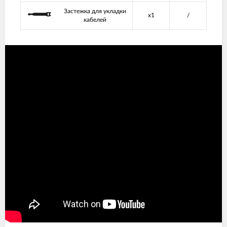
Застежка для укладки
x1
/
кабелей