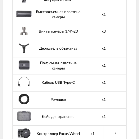
Быстросъемная пластина
x1
камеры
Винты камеры 1/4"-20
x3
Держатель объектива
x1
Подъемная пластина
x1
камеры
Кабель USB Type-C
x1
Ремешок
x1
Кейс для хранения
x1
Контроллер Focus Wheel
x1
/