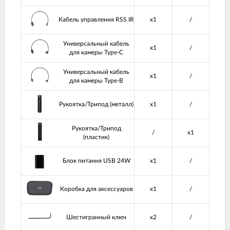
Кабель управления RSS IR
x1
/
Универсальный кабель
x1
/
для камеры Type-C
Универсальный кабель
x1
/
для камеры Type-B
Рукоятка/Трипод (металл)
x1
/
Рукоятка/Трипод
/
x1
(пластик)
Блок питания USB 24W
x1
/
Коробка для аксессуаров
x1
/
Шестигранный ключ
x2
/