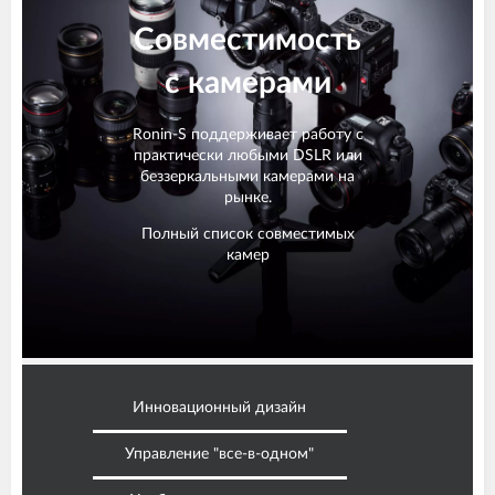
Совместимость
с камерами
Ronin-S поддерживает работу с
практически любыми DSLR или
беззеркальными камерами на
рынке.
Полный список совместимых
камер
Инновационный дизайн
Управление "все-в-одном"