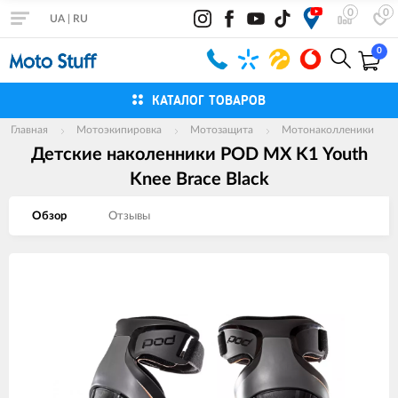
0
0
UA
|
RU
0
КАТАЛОГ ТОВАРОВ
Главная
Мотоэкипировка
Мотозащита
Мотонаколленики
Детские наколенники POD MX K1 Youth
Knee Brace Black
Обзор
Отзывы
Изображения
товаров