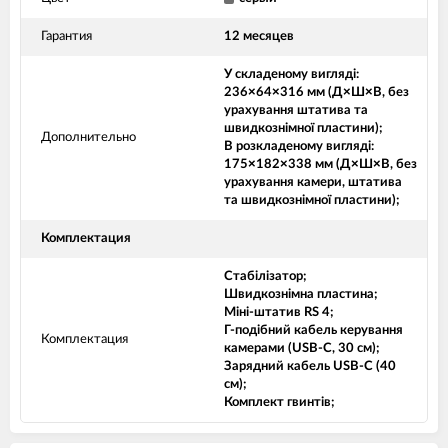
Гарантия
12 месяцев
У складеному вигляді:
236×64×316 мм (Д×Ш×В, без
урахування штатива та
швидкознімної пластини);
Дополнительно
В розкладеному вигляді:
175×182×338 мм (Д×Ш×В, без
урахування камери, штатива
та швидкознімної пластини);
Комплектация
Стабілізатор;
Швидкознімна пластина;
Міні-штатив RS 4;
Г-подібний кабель керування
Комплектация
камерами (USB-C, 30 см);
Зарядний кабель USB-C (40
см);
Комплект гвинтів;