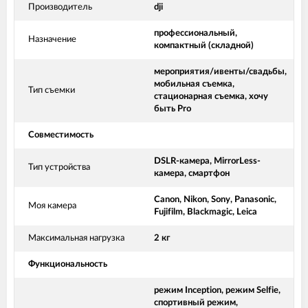
Производитель
dji
профессиональный,
Назначение
компактный (складной)
мероприятия/ивенты/свадьбы,
мобильная съемка,
Тип съемки
стационарная съемка, хочу
быть Pro
Совместимость
DSLR-камера, MirrorLess-
Тип устройства
камера, смартфон
Canon, Nikon, Sony, Panasonic,
Моя камера
Fujifilm, Blackmagic, Leica
Максимальная нагрузка
2 кг
Функциональность
режим Inception, режим Selfie,
спортивный режим,