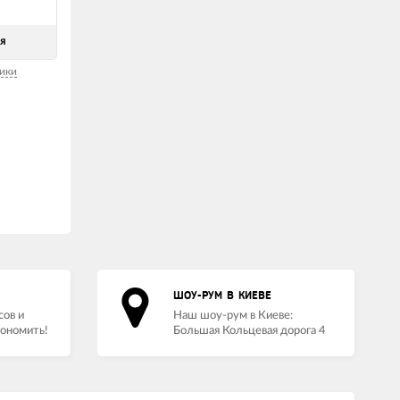
ея
ики
ШОУ-РУМ В КИЕВЕ
сов и
Наш шоу-рум в Киеве:
кономить!
Большая Кольцевая дорога 4