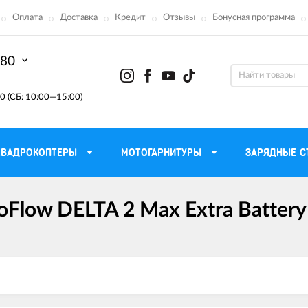
Оплата
Доставка
Кредит
Отзывы
Бонусная программа
-80
0 (СБ: 10:00—15:00)
КВАДРОКОПТЕРЫ
МОТОГАРНИТУРЫ
ЗАРЯДНЫЕ С
Flow DELTA 2 Max Extra Batter
Моторные масла для
ефона
Тактическ
мотоцикла
Радиостанции 
сумки
Трансмиссионные масла
Приборы н
аторы
Тормозная жидкость
Проектор
летные
Смазка и чистка цепи
Веб-каме