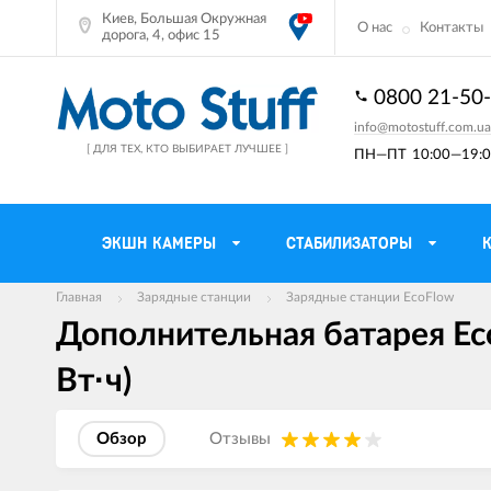
Киев, Большая Окружная
О нас
Контакты
дорога, 4, офис 15
0800 21-50
info@motostuff.com.ua
[ ДЛЯ ТЕХ, КТО ВЫБИРАЕТ ЛУЧШЕЕ ]
ПН—ПТ
10:00—19:0
ЭКШН КАМЕРЫ
СТАБИЛИЗАТОРЫ
Главная
Зарядные станции
Зарядные станции EcoFlow
Дополнительная батарея Eco
Мотошлемы
Держатели тел
Мотоперчатки
Моторюкзаки и 
Вт·ч)
Мотокуртки
Мото GPS навиг
Обзор
Отзывы
Мотоштаны
Кофры мотоцик
Мотоботы
Сетки багажные