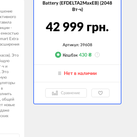
Battery (EFDELTA2MaxEB) (2048
гаджеты
Вт·ч)
решение
активного
 сумки
тавила
42 999 грн.
нции -
ранспорт
, емкостью
mart Extra
м
расширения
Артикул:
39608
ехника
430
₴
Кешбэк
?
асов). Это
общую
k (Внешние
·ч и
оры)
. Это
Нет в наличии
ские GPS-
дную
ы
муляторы
 в
авляемые модели
Сравнение
олнить
й, общей
ет новые
 даже
еских