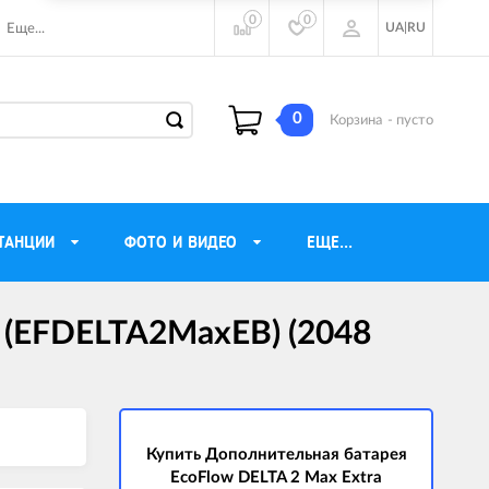
0
0
UA
|
RU
Еще...
0
Корзина
- пусто
ТАНЦИИ
ФОТО И ВИДЕО
ЕЩЕ...
y (EFDELTA2MaxEB) (2048
ие наушники
Газовые обогреватели
Motorola
Инверторные генераторы
очного видения
Трехфазные генераторы
ы
Источники бесперебойного питания
Купить Дополнительная батарея
EcoFlow DELTA 2 Max Extra
ры