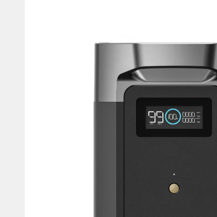
Изображения
Мотокостюмы
Моточехлы
товаров
Противоугонные
Мотодождевики и бахилы
мото
Мотозащита
Мотозеркала
Термобелье, подшлемники,
Моторучки (гри
носки
Мотоэкипировка эндуро
Грузики руля
Функциональная одежда
Мото сумки Wol
эндуро
Тубус для инст
Защита рук
Авто GPS навигаторы
Диктофоны и р
Видеорегистраторы
Акустика