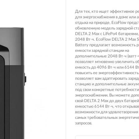
Вилочные масла
Носимые 
Для тех, кто ищет эффективное 
Пропитки воздушного фильтра
для энергоснабжения в доме или 
Рюкзаки и
 системы
отдыха на природе, EcoFlow предс
Охлаждающая жидкость
обновленную модель зарядной ста
Электрот
DELTA 2 Max с LiFePo4 батареями
Мотохимия
2048 Вт·ч. EcoFlow DELTA 2 Max S
Умный до
Battery предлагает возможность 
псы)
емкости зарядной станции на
Бытовая т
дополнительные 2048 Вт·ч (ватт-ч
позволяет мгновенно увеличить 
PowerBan
емкость до 4096 Вт·ч или 6144 Вт
fman для
аккумулят
повысить ее энергоэффективность
Туристиче
позволяет вам адаптировать заря
навигатор
рументов
станцию и дополнительные акку
под свои конкретные потребности
Радиоупр
энергоснабжении. Вы можете доп
свой DELTA 2 Max до двух батаре
емкостью 6144 Вт·ч, что открыва
возможности для удовлетворения
самых требовательных энергетич
екордеры
запросов.