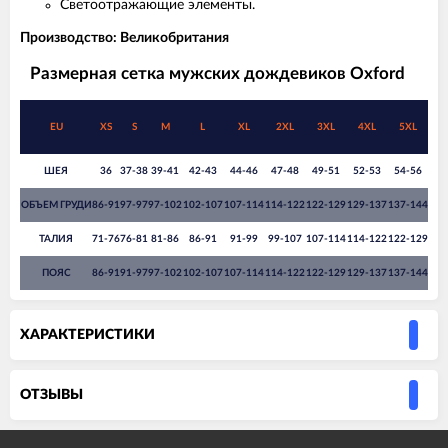
Светоотражающие элементы.
Производство: Великобритания
Размерная сетка мужских дождевиков Oxford
EU
XS
S
M
L
XL
2XL
3XL
4XL
5XL
ШЕЯ
36
37-38
39-41
42-43
44-46
47-48
49-51
52-53
54-56
ОБЪЕМ ГРУДИ
86-91
97-97
97-102
102-107
107-114
114-122
122-129
129-137
137-144
ТАЛИЯ
71-76
76-81
81-86
86-91
91-99
99-107
107-114
114-122
122-129
ПОЯС
86-91
91-97
97-102
102-107
107-114
114-122
122-129
129-137
137-144
ХАРАКТЕРИСТИКИ
ОТЗЫВЫ