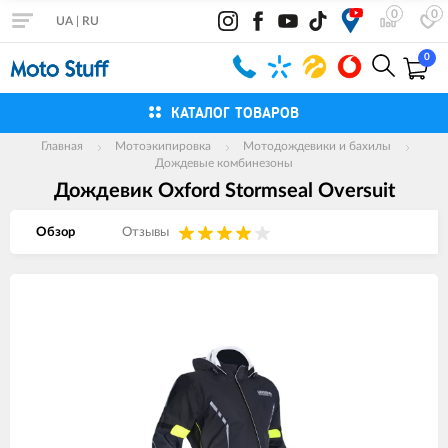
0
0
UA
|
RU
0
КАТАЛОГ ТОВАРОВ
Главная
Мотоэкипировка
Мотодождевики и бахилы
Дождевые комбинезоны
Дождевик Oxford Stormseal Oversuit
Обзор
Отзывы
Изображения
товаров