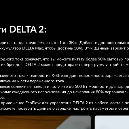
и DELTA 2:
рить стандартную ёмкость от 1 до 3Квт. Добавьте дополнительны
аккумулятор DELTA Max, чтобы достичь 3040 Вт-ч. Данный вариант 
одного тока означает, что вы можете питать более 90% бытовых п
гих брендов, DELTA 2 может предотвратить перегрузку устройств 
еменного тока - технология X-Stream дает возможность заряжается в
ключении к сети переменного тока.
вные солнечные панели и получите до 500 Вт мощности для зарядки
режиме ежедневного использования до исчерпания 80% первоначаль
ов.
 приложение EcoFlow для управления DELTA 2 из любого места с по
 сможете проверить данные о зарядке, настроить параметры и отрег