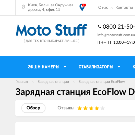
Киев, Большая Окружная
О нас
Контакты
дорога, 4, офис 15
0800 21-50
info@motostuff.com.ua
[ ДЛЯ ТЕХ, КТО ВЫБИРАЕТ ЛУЧШЕЕ ]
ПН—ПТ
10:00—19:0
ЭКШН КАМЕРЫ
СТАБИЛИЗАТОРЫ
Главная
Зарядные станции
Зарядные станции EcoFlow
Зарядная станция EcoFlow De
Мотошлемы
Держатели тел
Мотоперчатки
Моторюкзаки и 
Обзор
Отзывы
Мотокуртки
Мото GPS навиг
Мотоштаны
Кофры мотоцик
Изображения
товаров
Мотоботы
Сетки багажные