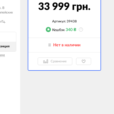
33 999 грн.
гаджеты
. В
опейских
 сумки
Артикул:
39438
гГц.
ранспорт
340
₴
Кешбэк
?
м
ехника
Нет в наличии
танция
k (Внешние
ики
оры)
Сравнение
ские GPS-
ы
авляемые модели