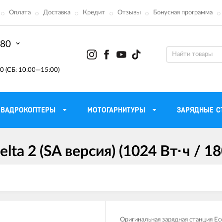
Оплата
Доставка
Кредит
Отзывы
Бонусная программа
-80
0 (СБ: 10:00—15:00)
КВАДРОКОПТЕРЫ
МОТОГАРНИТУРЫ
ЗАРЯДНЫЕ С
lta 2 (SA версия) (1024 Вт·ч / 
Моторные масла для
ефона
Тактическ
мотоцикла
Радиостанции 
сумки
Трансмиссионные масла
Приборы н
аторы
Тормозная жидкость
Проектор
летные
Смазка и чистка цепи
Веб-каме
Оригинальная зарядная станция Ec