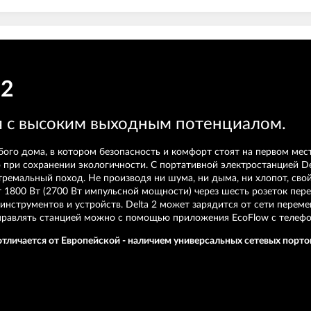
 2
я с высоким выходным потенциалом.
ого дома, в котором безопасность и комфорт стоят на первом мест
о при сохранении экологичности. С портативной электростанцией De
ремальный поход. Не производя ни шума, ни дыма, ни хлопот, свой
т 1800 Вт (2700 Вт импульсной мощности) через шесть розеток пере
нструментов и устройств. Delta 2 может зарядится от сети перемен
управлять станцией можно с помощью приложения EcoFlow с телефо
отличается от Европейской - наличием универсальных сетевых порто