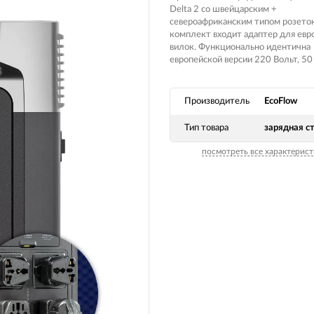
Вилочные масла
Delta 2 со швейцарским +
Носимые 
североафриканским типом розеток
Пропитки воздушного фильтра
комплект входит адаптер для евр
Рюкзаки и
вилок. Функционально идентична
 системы
Охлаждающая жидкость
европейской версии 220 Вольт, 50 
Электрот
Мотохимия
Умный до
Производитель
EcoFlow
псы)
Бытовая т
Тип товара
зарядная с
PowerBan
посмотреть все характерист
fman для
аккумулят
Туристиче
навигатор
рументов
Радиоупр
екордеры