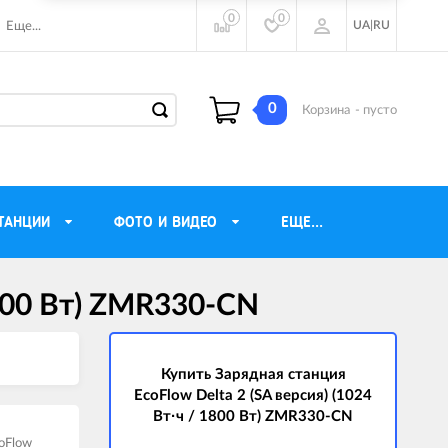
0
0
UA
|
RU
Еще...
0
Корзина
- пусто
ТАНЦИИ
ФОТО И ВИДЕО
ЕЩЕ...
1800 Вт) ZMR330-CN
ие наушники
Газовые обогреватели
Motorola
Инверторные генераторы
очного видения
Купить Зарядная станция
Трехфазные генераторы
EcoFlow Delta 2 (SA версия) (1024
ы
Источники бесперебойного питания
Вт·ч / 1800 Вт) ZMR330-CN
ры
oFlow