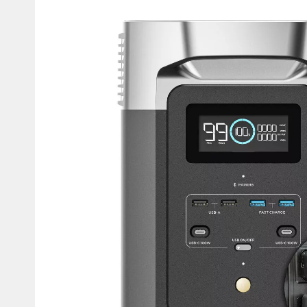
Мотокостюмы
Моточехлы
Противоугонные
Мотодождевики и бахилы
мото
Мотозащита
Мотозеркала
Термобелье, подшлемники,
Моторучки (гри
носки
Мотоэкипировка эндуро
Грузики руля
Функциональная одежда
Мото сумки Wol
эндуро
Тубус для инст
Защита рук
Авто GPS навигаторы
Диктофоны и р
Видеорегистраторы
Акустика