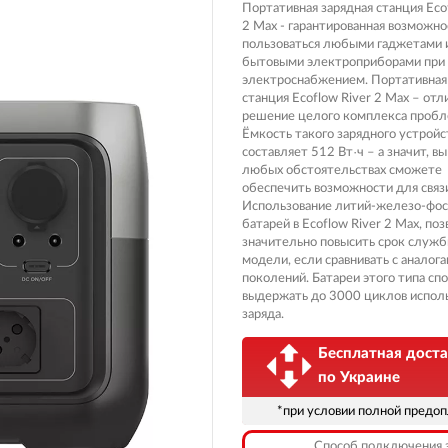
Вилочные масла
Портативная зарядная станция Eco
2 Max - гарантированная возможно
Носимые 
Пропитки воздушного фильтра
пользоваться любыми гаджетами 
бытовыми электроприборами при 
Рюкзаки и
 системы
Охлаждающая жидкость
электроснабжением. Портативная
станция Ecoflow River 2 Max – отл
Электрот
Мотохимия
решение целого комплекса пробл
Ёмкость такого зарядного устройс
Умный до
псы)
составляет 512 Вт·ч – а значит, вы
любых обстоятельствах сможете
Бытовая т
обеспечить возможности для связ
PowerBan
Использование литий-железо-фо
fman для
аккумулят
батарей в Ecoflow River 2 Max, по
значительно повысить срок служб
Туристиче
модели, если сравнивать с аналог
навигатор
рументов
поколений. Батареи этого типа сп
выдержать до 3000 циклов исполь
Радиоупр
заряда.
Бесплатная доста
по Украине
екордеры
*при условии полной предо
Способ подключения 