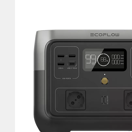
Мотокостюмы
Моточехлы
Противоугонные
Мотодождевики и бахилы
мото
Мотозащита
Мотозеркала
Термобелье, подшлемники,
Моторучки (гри
носки
Мотоэкипировка эндуро
Грузики руля
Функциональная одежда
Мото сумки Wol
эндуро
Тубус для инст
Защита рук
Авто GPS навигаторы
Диктофоны и р
Видеорегистраторы
Акустика