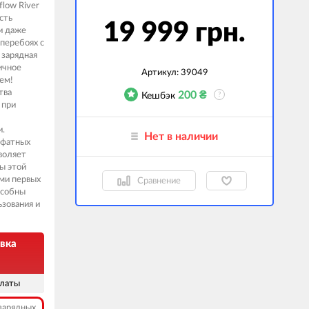
flow River
сть
гаджеты
19 999 грн.
и даже
перебоях с
 сумки
 зарядная
ичное
ранспорт
Артикул:
39049
ем!
тва
м
200
₴
Кешбэк
?
 при
ехника
и.
Нет в наличии
k (Внешние
сфатных
оры)
зволяет
ы этой
ские GPS-
ами первых
Сравнение
ы
особны
зования и
авляемые модели
вка
платы
зарядных