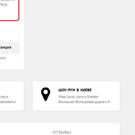
ИЛКА-
танция
ики
ШОУ-РУМ В КИЕВЕ
сов и
Наш шоу-рум в Киеве:
кономить!
Большая Кольцевая дорога 4
ОТЗЫВЫ