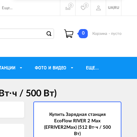
0
0
UA
|
RU
Еще...
0
Корзина
- пусто
ТАНЦИИ
ФОТО И ВИДЕО
ЕЩЕ...
т·ч / 500 Вт)
ие наушники
Газовые обогреватели
Motorola
Инверторные генераторы
очного видения
Купить Зарядная станция
Трехфазные генераторы
EcoFlow RIVER 2 Max
ы
Источники бесперебойного питания
(EFRIVER2Max) (512 Вт·ч / 500
Вт)
ры