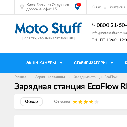
Киев, Большая Окружная
О нас
Контакты
дорога, 4, офис 15
0800 21-50
info@motostuff.com.ua
[ ДЛЯ ТЕХ, КТО ВЫБИРАЕТ ЛУЧШЕЕ ]
ПН—ПТ
10:00—19:0
ЭКШН КАМЕРЫ
СТАБИЛИЗАТОРЫ
Главная
Зарядные станции
Зарядные станции EcoFlow
Зарядная станция EcoFlow R
Мотошлемы
Держатели тел
Мотоперчатки
Моторюкзаки и 
Обзор
Отзывы
Мотокуртки
Мото GPS навиг
Мотоштаны
Кофры мотоцик
Изображения
товаров
Мотоботы
Сетки багажные