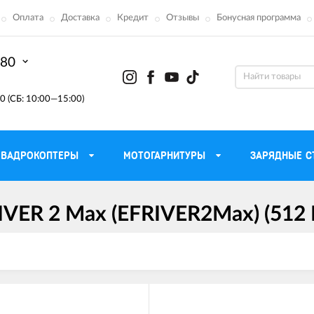
Оплата
Доставка
Кредит
Отзывы
Бонусная программа
-80
0 (СБ: 10:00—15:00)
КВАДРОКОПТЕРЫ
МОТОГАРНИТУРЫ
ЗАРЯДНЫЕ С
IVER 2 Max (EFRIVER2Max) (512 В
Моторные масла для
ефона
Тактическ
мотоцикла
Радиостанции 
сумки
Трансмиссионные масла
Приборы н
аторы
Тормозная жидкость
Проектор
летные
Смазка и чистка цепи
Веб-каме