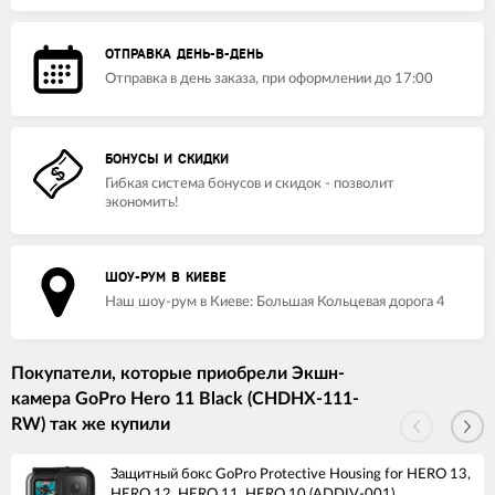
3 440 грн.
3 371 грн.
ОТПРАВКА ДЕНЬ-В-ДЕНЬ
Отправка в день заказа, при оформлении до 17:00
Трипод-павербанк Moza Power Tripod (GA47)
999 грн.
979 грн.
БОНУСЫ И СКИДКИ
Гибкая система бонусов и скидок - позволит
экономить!
ШОУ-РУМ В КИЕВЕ
Наш шоу-рум в Киеве: Большая Кольцевая дорога 4
Покупатели, которые приобрели Экшн-
камера GoPro Hero 11 Black (CHDHX-111-
RW) так же купили
Защитный бокс GoPro Protective Housing for HERO 13,
HERO 12, HERO 11, HERO 10 (ADDIV-001)