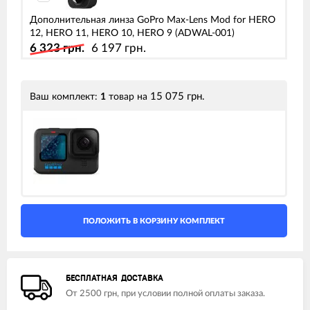
Дополнительная линза GoPro Max-Lens Mod for HERO
12, HERO 11, HERO 10, HERO 9 (ADWAL-001)
6 323 грн.
6 197 грн.
15 075 грн.
Ваш комплект:
1
товар
на
Пульт GoPro The Remote для GoPro HERO 13, HERO
12, HERO 11, HERO 10, Max (ARMTE-003)
4 649 грн.
4 556 грн.
Защитный бокс GoPro Protective Housing for HERO 13,
HERO 12, HERO 11, HERO 10 (ADDIV-001)
2 599 грн.
2 547 грн.
БЕСПЛАТНАЯ ДОСТАВКА
Модуль-дисплей GoPro Display Mod для HERO 13,
От 2500 грн, при условии полной оплаты заказа.
HERO 12, HERO 11, HERO 10 (AJLCD-001)