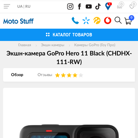
0
0
UA
|
RU
0
КАТАЛОГ ТОВАРОВ
Главная
Экшн камеры
Камеры GoPro (Гоу Про)
Экшн-камера GoPro Hero 11 Black (CHDHX-
111-RW)
Обзор
Отзывы
Изображения
товаров