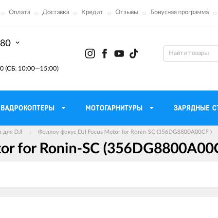
Оплата
Доставка
Кредит
Отзывы
Бонусная программа
-80
0 (СБ: 10:00—15:00)
КВАДРОКОПТЕРЫ
МОТОГАРНИТУРЫ
ЗАРЯДНЫЕ С
 для DJI
Фоллоу фокус DJI Focus Motor for Ronin-SC (356DG8800A00CF )
or for Ronin-SC (356DG8800A00
Моторные масла для
ефона
Тактическ
мотоцикла
Радиостанции 
сумки
Трансмиссионные масла
Приборы н
аторы
Тормозная жидкость
Проектор
летные
Смазка и чистка цепи
Веб-каме