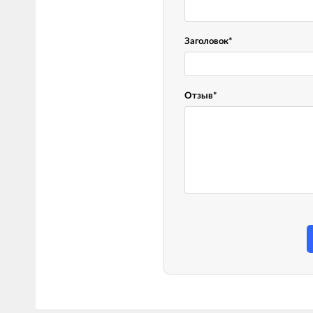
LED лампы головного света
Наушники
Заголовок
*
Отзыв
*