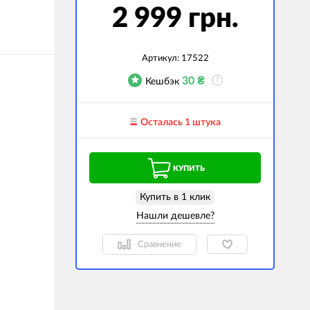
2 999 грн.
гаджеты
 сумки
Артикул:
17522
ранспорт
30
₴
Кешбэк
?
м
ехника
Осталась 1 штука
k (Внешние
оры)
КУПИТЬ
ские GPS-
ы
Купить в 1 клик
авляемые модели
Сравнение