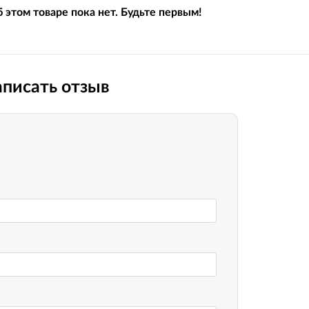
Вилочные масла
 этом товаре пока нет. Будьте первым!
Носимые 
Пропитки воздушного фильтра
Рюкзаки и
 системы
Охлаждающая жидкость
Электрот
Мотохимия
писать отзыв
Умный до
псы)
Бытовая т
PowerBan
fman для
аккумулят
Туристиче
навигатор
рументов
Радиоупр
екордеры