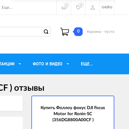
0
0
UA
|
RU
Еще...
0
Корзина
- пусто
ТАНЦИИ
ФОТО И ВИДЕО
ЕЩЕ...
CF ) отзывы
ие наушники
Газовые обогреватели
Motorola
Инверторные генераторы
очного видения
Купить Фоллоу фокус DJI Focus
Трехфазные генераторы
Motor for Ronin-SC
ы
Источники бесперебойного питания
(356DG8800A00CF )
ры