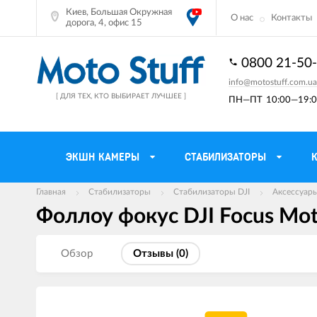
Киев, Большая Окружная
О нас
Контакты
дорога, 4, офис 15
0800 21-50
info@motostuff.com.ua
[ ДЛЯ ТЕХ, КТО ВЫБИРАЕТ ЛУЧШЕЕ ]
ПН—ПТ
10:00—19:0
ЭКШН КАМЕРЫ
СТАБИЛИЗАТОРЫ
Главная
Стабилизаторы
Стабилизаторы DJI
Аксессуары
Фоллоу фокус DJI Focus Mot
Мотошлемы
Держатели тел
Мотоперчатки
Моторюкзаки и 
Обзор
Отзывы (
0
)
Мотокуртки
Мото GPS навиг
Мотоштаны
Кофры мотоцик
Мотоботы
Сетки багажные