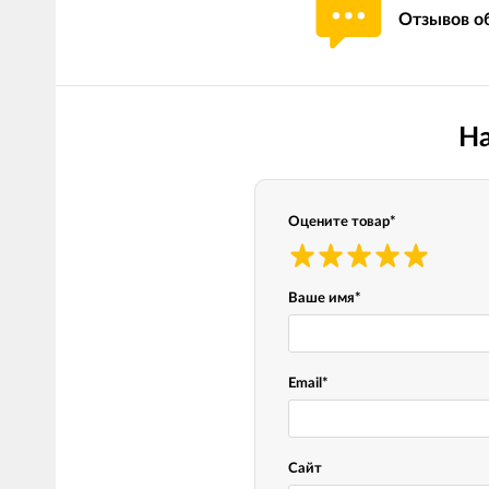
Отзывов об
Мотокостюмы
Моточехлы
Противоугонные
Мотодождевики и бахилы
мото
Мотозащита
Мотозеркала
На
Термобелье, подшлемники,
Моторучки (гри
носки
Мотоэкипировка эндуро
Грузики руля
Оцените товар
*
Функциональная одежда
Мото сумки Wol
эндуро
Тубус для инст
Ваше имя
*
Защита рук
Email
*
Авто GPS навигаторы
Диктофоны и р
Видеорегистраторы
Акустика
Сайт