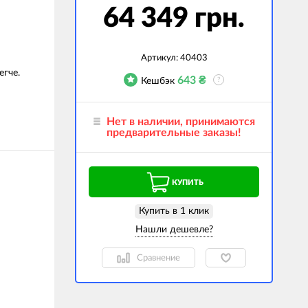
64 349 грн.
гаджеты
 сумки
Артикул:
40403
ранспорт
егче.
643
₴
Кешбэк
?
м
ехника
Нет в наличии, принимаются
предварительные заказы!
k (Внешние
оры)
ские GPS-
КУПИТЬ
ы
авляемые модели
Купить в 1 клик
Сравнение