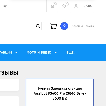
0
0
UA
|
RU
Еще...
0
Корзина
- пусто
ТАНЦИИ
ФОТО И ВИДЕО
ЕЩЕ...
отзывы
ие наушники
Газовые обогреватели
Motorola
Инверторные генераторы
очного видения
Купить Зарядная станция
Трехфазные генераторы
Fossibot F3600 Pro (3840 Вт·ч /
ы
Источники бесперебойного питания
3600 Вт)
ры