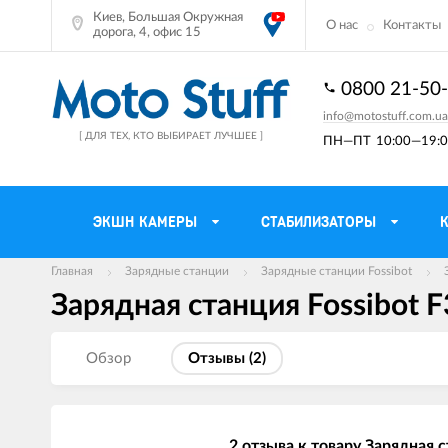
Киев, Большая Окружная
О нас
Контакты
дорога, 4, офис 15
0800 21-50
info@motostuff.com.ua
[ ДЛЯ ТЕХ, КТО ВЫБИРАЕТ ЛУЧШЕЕ ]
ПН—ПТ
10:00—19:0
ЭКШН КАМЕРЫ
СТАБИЛИЗАТОРЫ
Главная
Зарядные станции
Зарядные станции Fossibot
Зарядная станция Fossibot F
Мотошлемы
Держатели тел
Мотоперчатки
Моторюкзаки и 
Обзор
Отзывы (
2
)
Мотокуртки
Мото GPS навиг
Мотоштаны
Кофры мотоцик
2 отзыва к товару Зарядная с
Мотоботы
Сетки багажные