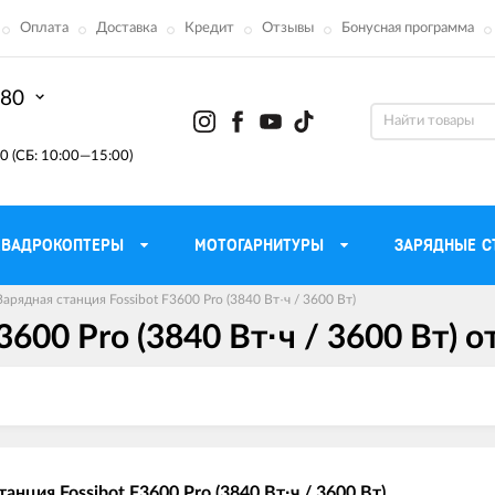
Оплата
Доставка
Кредит
Отзывы
Бонусная программа
-80
0 (СБ: 10:00—15:00)
КВАДРОКОПТЕРЫ
МОТОГАРНИТУРЫ
ЗАРЯДНЫЕ С
Зарядная станция Fossibot F3600 Pro (3840 Вт·ч / 3600 Вт)
3600 Pro (3840 Вт·ч / 3600 Вт) 
Моторные масла для
ефона
Тактическ
мотоцикла
Радиостанции 
сумки
Трансмиссионные масла
Приборы н
аторы
Тормозная жидкость
Проектор
летные
Смазка и чистка цепи
Веб-каме
танция Fossibot F3600 Pro (3840 Вт·ч / 3600 Вт)