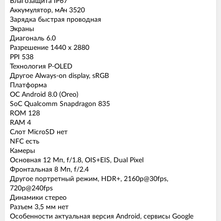
Влагозащита IP67
Аккумулятор, мАч 3520
Зарядка быстрая проводная
Экраны
Диагональ 6.0
Разрешение 1440 x 2880
PPI 538
Технология P-OLED
Другое Always-on display, sRGB
Платформа
ОС Android 8.0 (Oreo)
SoC Qualcomm Snapdragon 835
ROM 128
RAM 4
Слот MicroSD нет
NFC есть
Камеры
Основная 12 Мп, f/1.8, OIS+EIS, Dual Pixel
Фронтальная 8 Мп, f/2.4
Другое портретный режим, HDR+, 2160p@30fps,
720p@240fps
Динамики стерео
Разъем 3,5 мм нет
Особенности актуальная версия Android, сервисы Google