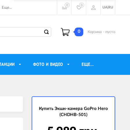
0
0
UA
|
RU
Еще...
0
Корзина
- пусто
ТАНЦИИ
ФОТО И ВИДЕО
ЕЩЕ...
ие наушники
Газовые обогреватели
Motorola
Инверторные генераторы
очного видения
Купить Экшн-камера GoPro Hero
Трехфазные генераторы
(CHDHB-501)
ы
Источники бесперебойного питания
ры