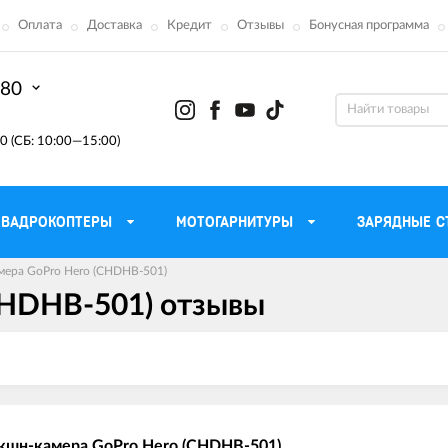
Оплата
Доставка
Кредит
Отзывы
Бонусная программа
-80
0 (СБ: 10:00—15:00)
КВАДРОКОПТЕРЫ
МОТОГАРНИТУРЫ
ЗАРЯДНЫЕ С
мера GoPro Hero (CHDHB-501)
CHDHB-501) отзывы
Моторные масла для
ефона
Тактическ
мотоцикла
Радиостанции 
сумки
Трансмиссионные масла
Приборы н
аторы
Тормозная жидкость
Проектор
летные
Смазка и чистка цепи
Веб-каме
Экшн-камера GoPro Hero (CHDHB-501)