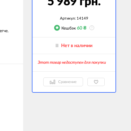
5 989 грн.
гаджеты
 сумки
Артикул:
14149
60
₴
Кешбэк
?
ранспорт
егче.
м
Нет в наличии
ехника
k (Внешние
Этот товар недоступен для покупки
оры)
ские GPS-
ы
Сравнение
авляемые модели