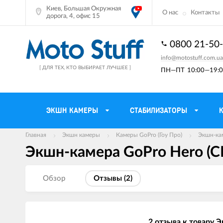
Киев, Большая Окружная
О нас
Контакты
дорога, 4, офис 15
0800 21-50
info@motostuff.com.ua
[ ДЛЯ ТЕХ, КТО ВЫБИРАЕТ ЛУЧШЕЕ ]
ПН—ПТ
10:00—19:0
ЭКШН КАМЕРЫ
СТАБИЛИЗАТОРЫ
Главная
Экшн камеры
Камеры GoPro (Гоу Про)
Экшн-ка
Экшн-камера GoPro Hero (
Мотошлемы
Держатели тел
Мотоперчатки
Моторюкзаки и 
Обзор
Отзывы (
2
)
Мотокуртки
Мото GPS навиг
Мотоштаны
Кофры мотоцик
2 отзыва к товару 
Мотоботы
Сетки багажные