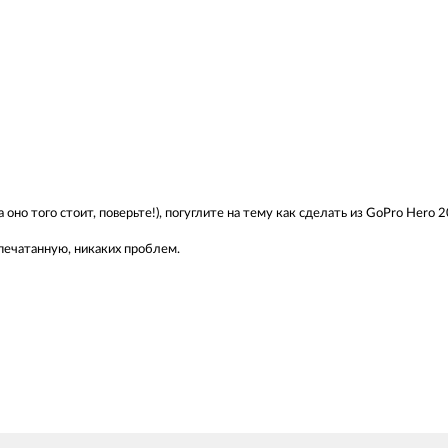
 оно того стоит, поверьте!), погуглите на тему как сделать из GoPro Hero 
апечатанную, никаких проблем.