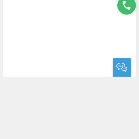
Управление через
стабилизатор и смартфон
Двойная система управления дает
возможность регулировать
фокусировку через колесико