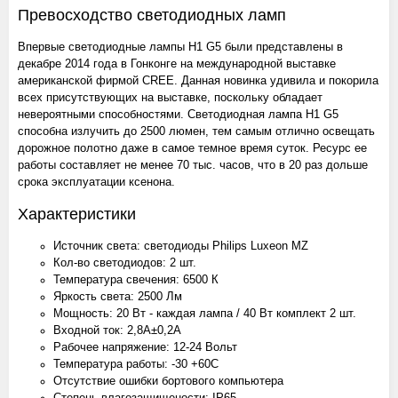
Превосходство светодиодных ламп
Впервые светодиодные лампы H1 G5 были представлены в
декабре 2014 года в Гонконге на международной выставке
американской фирмой CREE. Данная новинка удивила и покорила
всех присутствующих на выставке, поскольку обладает
невероятными способностями. Светодиодная лампа H1 G5
способна излучить до 2500 люмен, тем самым отлично освещать
дорожное полотно даже в самое темное время суток. Ресурс ее
работы составляет не менее 70 тыс. часов, что в 20 раз дольше
срока эксплуатации ксенона.
Характеристики
Источник света: светодиоды Philips Luxeon MZ
Кол-во светодиодов: 2 шт.
Температура свечения: 6500 К
Яркость света: 2500 Лм
Мощность: 20 Вт - каждая лампа / 40 Вт комплект 2 шт.
Входной ток: 2,8А±0,2A
Рабочее напряжение: 12-24 Вольт
Температура работы: -30 +60С
Отсутствие ошибки бортового компьютера
Степень влагозащищености: IP65