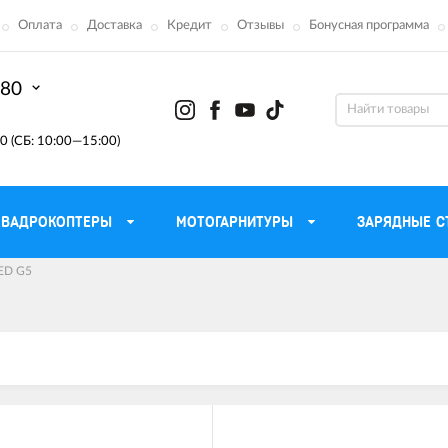
Оплата
Доставка
Кредит
Отзывы
Бонусная программа
-80
0 (СБ: 10:00—15:00)
КВАДРОКОПТЕРЫ
МОТОГАРНИТУРЫ
ЗАРЯДНЫЕ С
ED G5
Моторные масла для
ефона
Тактическ
мотоцикла
Радиостанции 
сумки
Трансмиссионные масла
Приборы н
аторы
Тормозная жидкость
Проектор
летные
Смазка и чистка цепи
Веб-каме