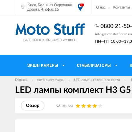
Киев, Большая Окружная
О нас
Контакты
дорога, 4, офис 15
0800 21-50
info@motostuff.com.ua
[ ДЛЯ ТЕХ, КТО ВЫБИРАЕТ ЛУЧШЕЕ ]
ПН—ПТ
10:00—19:0
ЭКШН КАМЕРЫ
СТАБИЛИЗАТОРЫ
Главная
Авто аксессуары
LED лампы головного света
L
LED лампы комплект H3 G5
Мотошлемы
Держатели тел
Мотоперчатки
Моторюкзаки и 
Обзор
Отзывы
Мотокуртки
Мото GPS навиг
Мотоштаны
Кофры мотоцик
Изображения
товаров
Мотоботы
Сетки багажные