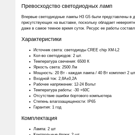
Превосходство светодиодных ламп
Впервые светодиодные лампы H3 G5 были представлены в де
присутствующих на выставке, поскольку обладает невероят
даже в самое темное время суток. Ресурс ее работы составля
Характеристики
Источник света: светодиоды CREE chip XM-L2
Кол-во светодиодов: 2 шт.
Температура свечения: 6500 К
Яркость света: 2500 Лм
Мощность: 20 Вт - каждая лампа / 40 Вт комплект 2 шт
Входной ток: 2,8А±0,2A
Рабочее напряжение: 12-24 Вольт
Температура работы: -30 +60С
Отсутствие ошибки бортового компьютера
Степень влагозащищености: IP65
Гарантия: 1 год
Комплектация
Лампа: 2 шт
Контрольные блоки: 2 шт.