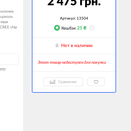
2 475 грн.
гаджеты
коления,
 цоколь
 сумки
Артикул:
13504
товая
CREE chip
25
₴
Кешбэк
?
ранспорт
м
Нет в наличии
ехника
k (Внешние
Этот товар недоступен для покупки
оры)
ики
ские GPS-
ы
Сравнение
авляемые модели