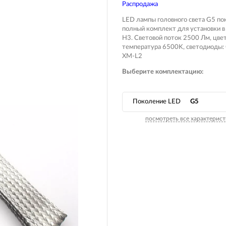
Вилочные масла
Распродажа
Носимые 
LED лампы головного света G5 по
Пропитки воздушного фильтра
полный комплект для установки в
Рюкзаки и
 системы
H3. Световой поток 2500 Лм, цве
Охлаждающая жидкость
температура 6500K, светодиоды: 
Электрот
XM-L2
Мотохимия
Умный до
Выберите комплектацию:
псы)
Бытовая т
Поколение LED
G5
PowerBan
fman для
аккумулят
посмотреть все характерист
Туристиче
навигатор
рументов
Радиоупр
екордеры