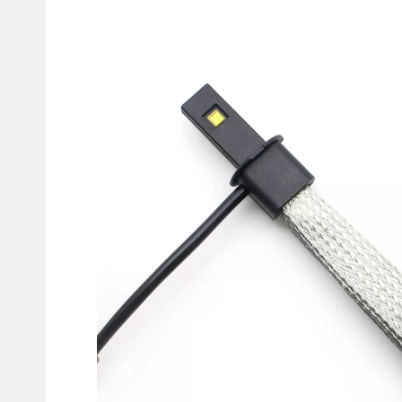
Мотокостюмы
Моточехлы
Противоугонные
Мотодождевики и бахилы
мото
Мотозащита
Мотозеркала
Термобелье, подшлемники,
Моторучки (гри
носки
Мотоэкипировка эндуро
Грузики руля
Функциональная одежда
Мото сумки Wol
эндуро
Тубус для инст
Защита рук
Авто GPS навигаторы
Диктофоны и р
Видеорегистраторы
Акустика