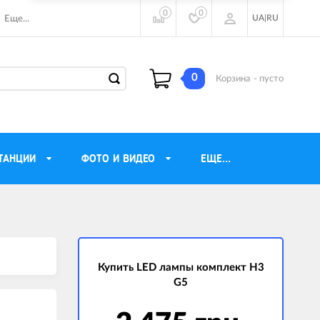
0
0
UA
|
RU
Еще...
0
Корзина
- пусто
ТАНЦИИ
ФОТО И ВИДЕО
ЕЩЕ...
ие наушники
Газовые обогреватели
Motorola
Инверторные генераторы
очного видения
Купить LED лампы комплект H3
Трехфазные генераторы
G5
ы
Источники бесперебойного питания
ры